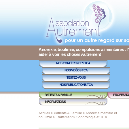
Anorexie, boulimie, compulsions alimentaires : l
aider à voir les choses Autrement
NOS CONFÉRENCES TCA
NOS VIDÉOS TCA
TESTEZ-VOUS
NOS PUBLICATIONS TCA
PATIENTS & FAMILLE
PROFESSIO
INFORMATIONS
Accueil
>
Patients & Famille
>
Anorexie mentale et
boulimie
>
Traitement
>
Sophrologie et TCA