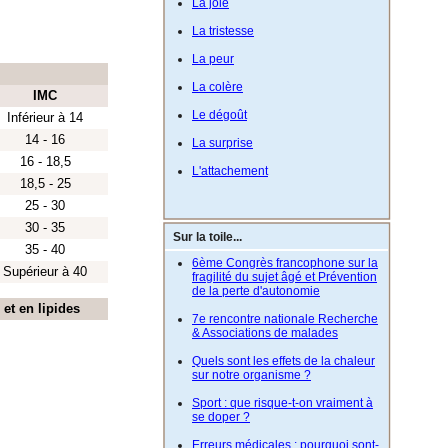
La joie
La tristesse
La peur
La colère
IMC
Le dégoût
Inférieur à 14
14 - 16
La surprise
16 - 18,5
L'attachement
18,5 - 25
25 - 30
30 - 35
Sur la toile...
35 - 40
6ème Congrès francophone sur la
Supérieur à 40
fragilité du sujet âgé et Prévention
de la perte d'autonomie
et en lipides
7e rencontre nationale Recherche
& Associations de malades
Quels sont les effets de la chaleur
sur notre organisme ?
Sport : que risque-t-on vraiment à
se doper ?
Erreurs médicales : pourquoi sont-