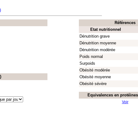
)
Références
Etat nutritionnel
Dénutrition grave
Dénutrition moyenne
Dénutrition modérée
Poids normal
Surpoids
Obésité modérée
)
Obésité moyenne
Obésité sévère
Equivalences en protéines 
Voir