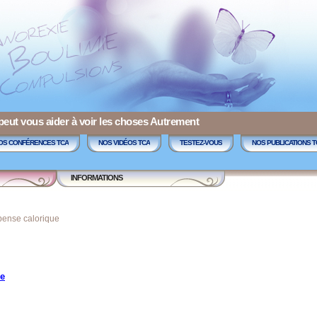
 peut vous aider à voir les choses Autrement
OS CONFÉRENCES TCA
NOS VIDÉOS TCA
TESTEZ-VOUS
NOS PUBLICATIONS T
INFORMATIONS
pense calorique
ue