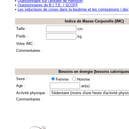
•
Questionnaire sur l'anxiété de Hamilton
•
Questionnaires de B.I.T.E. / SCOFF
•
Les inducteurs de crises dans la boulimie et les compulsions (.doc
Indice de Masse Corporelle (IMC)
Taille :
cm
Poids :
kg
Votre IMC :
Commentaires :
Besoins en énergie (besoins caloriques
Sexe :
Femme
Homme
Age :
an(s)
Activité physique :
Commentaires :