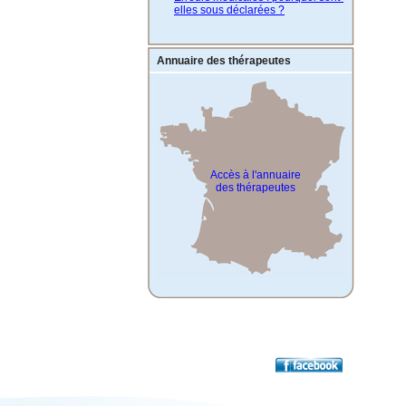
elles sous déclarées ?
Annuaire des thérapeutes
Accès à l'annuaire
des thérapeutes