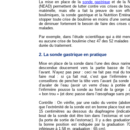
La mise en place de la
sonde gastrique
et de la Nu
(NEAD) permettent de lutter contre vos crises de boul
matérielle, mais elle a fait la preuve de son ef
boulimiques, la sonde gastrique et la Nutrition Entér
stopper toute crise de boulimie en moins d’une semain
de diminuer fortement le besoin de faire des crises
malades.
Par exemple, dans l’étude scientifique qui a été men
eu aucune crise de boulimie chez 47 des 52 malades 
durée du traitement.
2. La sonde gastrique en pratique
Mise en place de la sonde dans l’une des deux narin
descendue doucement vers la partie basse de l’e
l’avant. N’ayez pas peur : ceci ne fait pas mal du tou
faire mal : si ça fait mal, c’est que l’infirmièr
conseillons de pencher la tête vers l’avant (la sonde
d’avaler de l’eau (avoir un verre d’eau à porté
l’infirmière pousse la sonde au fond de la gorge : a
« bon trou » (et donc passe dans l’œsophage sans pr
Contrôle : On vérifie, par une radio du ventre (abd
que l’extrémité de la sonde est en bonne place tout e
15 centimètres au dessous du diaphragme (indicati
bout de la sonde doit être loin dans l’estomac et so
(la porte de sortie de l’estomac). Il y a des graduatio
la bonne position est indiquée par la graduation 7
inférieure à 1,58 m, graduation : 65 cm).