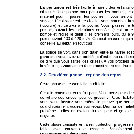
La perfusion est très facile à faire
: des enfants d
difficulté. Une pompe pour perfuser les poches, les 
matériel pour « passer les poches » vous seront l
service. C’est vraiment très facile. Vous branchez la
(tubulure) et celui-ci à la poche. Vous passez le
pompe, suivant les indications données (c’est un je
pompe et réglez le débit : les premiers jours, 80 à 90 
puis souvent 100 à 120 ml/h. On peut passer jusqu’à
conseillé au début en tout cas).
La sonde se voit, dans son trajet entre la narine et l’
gens
que vous avez un problème d’estomac ou de sin
de dire que vous faites des crises). A vos proches (m
la vérité : ça vous aidera à dire aussi votre souffrance
2.2. Deuxième phase : reprise des repas
Cette phase est essentielle et difficile.
C’est la phase qui vous fait peur. Vous avez peur de r
de refaire des crises, peur de grossir…. C’est habitu
vous vous fassiez vous-même la preuve que rien n’
quand vous réintroduirez vos repas. Des tas de malade
problème : elles en avaient toutes peur et ça c’es
majorité.
Cette phase consiste en la réintroduction
progressi
table, avec couverts et assiette. Parallèleme
progressivement diminuées.