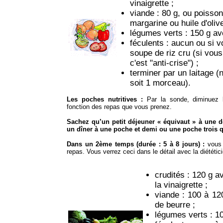
vinaigrette ;
viande : 80 g, ou poisson
margarine ou huile d'olive
légumes verts : 150 g av
féculents : aucun ou si v
soupe de riz cru (si vou
c'est "anti-crise") ;
terminer par un laitage (
soit 1 morceau).
Les poches nutritives :
Par la sonde, diminuez 
fonction des repas que vous prenez.
Sachez qu’un petit déjeuner « équivaut » à une 
un dîner à une poche et demi ou une poche trois q
Dans un 2ème temps (durée : 5 à 8 jours) :
vous
repas. Vous verrez ceci dans le détail avec la diététi
crudités : 120 g a
la vinaigrette ;
viande : 100 à 12
de beurre ;
légumes verts : 10