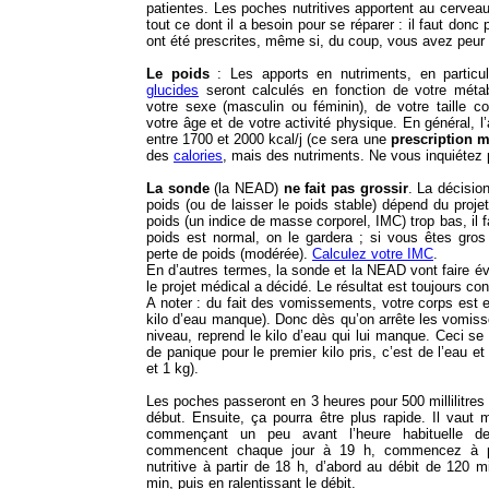
patientes. Les poches nutritives apportent au cerveau
tout ce dont il a besoin pour se réparer : il faut donc
ont été prescrites, même si, du coup, vous avez peur 
Le poids
: Les apports en nutriments, en particul
glucides
seront calculés en fonction de votre métab
votre sexe (masculin ou féminin), de votre taille co
votre âge et de votre activité physique. En général, l’
entre 1700 et 2000 kcal/j (ce sera une
prescription m
des
calories
, mais des nutriments. Ne vous inquiétez 
La sonde
(la NEAD)
ne fait pas grossir
. La décisio
poids (ou de laisser le poids stable) dépend du proje
poids (un indice de masse corporel, IMC) trop bas, il f
poids est normal, on le gardera ; si vous êtes gros
perte de poids (modérée).
Calculez votre IMC
.
En d’autres termes, la sonde et la NEAD vont faire év
le projet médical a décidé. Le résultat est toujours co
A noter : du fait des vomissements, votre corps est
kilo d’eau manque). Donc dès qu’on arrête les vomis
niveau, reprend le kilo d’eau qui lui manque. Ceci se 
de panique pour le premier kilo pris, c’est de l’eau et
et 1 kg).
Les poches passeront en 3 heures pour 500 millilitres
début. Ensuite, ça pourra être plus rapide. Il vaut
commençant un peu avant l’heure habituelle de
commencent chaque jour à 19 h, commencez à pe
nutritive à partir de 18 h, d’abord au débit de 120 mi
min, puis en ralentissant le débit.