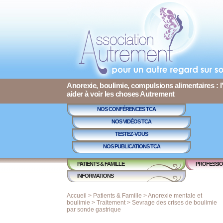
Anorexie, boulimie, compulsions alimentaires : l
aider à voir les choses Autrement
NOS CONFÉRENCES TCA
NOS VIDÉOS TCA
TESTEZ-VOUS
NOS PUBLICATIONS TCA
PATIENTS & FAMILLE
PROFESSIO
INFORMATIONS
Accueil
>
Patients & Famille
>
Anorexie mentale et
boulimie
>
Traitement
>
Sevrage des crises de boulimie
par sonde gastrique