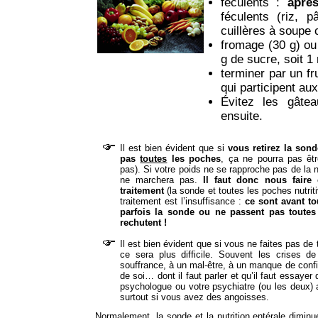
féculents :
aprè
féculents (riz,
cuillères à soupe 
fromage (30 g) ou
g de sucre, soit 
terminer par un fr
qui participent aux
Évitez les gâte
ensuite.
Il est bien évident que si
vous retirez la son
pas
toutes
les poches
, ça ne pourra pas êt
pas). Si votre poids ne se rapproche pas de la no
ne marchera pas.
Il faut donc nous faire 
traitement
(la sonde et toutes les poches nutriti
traitement est l’insuffisance :
ce sont avant to
parfois la sonde ou ne passent pas toutes 
rechutent !
Il est bien évident que si vous ne faites pas de 
ce sera plus difficile. Souvent les crises d
souffrance, à un mal-être, à un manque de con
de soi… dont il faut parler et qu’il faut essayer
psychologue ou votre psychiatre (ou les deux) a
surtout si vous avez des angoisses.
Normalement, la sonde et la nutrition entérale diminue 