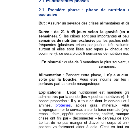
2. Les différentes phases
2.1. Première phase : phase de nutrition e
exclusive
But
: Assurer un sevrage des crises alimentaires et 
Durée
:
de 21 à 45 jours selon la gravité
(
en 
semaines
). Si les crises sont peu importantes et pe
semaines de nutrition exclusive
par les poches nutri
fréquentes (plusieurs crises par jour) et très volumi
surtout si elles sont liées aux repas (« chaque r
boulimie »), ce sera plutôt 6 semaines de nutrition exc
En résumé
: durée de 3 semaines le plus souvent, m
semaines.
Alimentation
: Pendant cette phase, il n’y a
aucu
sorte
par la bouche
. Vous êtes nourris par les m
perfusés part la sonde nasogastrique.
Explications
: L’état nutritionnel est maintenu g
administrés par la sonde (les « poches nutritives »). 
bonne proportion : il y a tout ce dont le cerveau et 
aminés,
protéines
, acides gras, minéraux, vi
« reprogrammer le cerveau » sur la base normale (phys
repas : faim, appétit, rassasiement, satiété, manqu
crises ont fini par « déconnecter » le cerveau de so
Le fait de ne pas manger et d’avoir un corps et un 
poches va fortement aider à cela. C’est en tout c