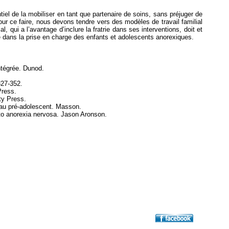
tiel de la mobiliser en tant que partenaire de soins, sans préjuger de
Pour ce faire, nous devons tendre vers des modèles de travail familial
, qui a l’avantage d’inclure la fratrie dans ses interventions, doit et
e dans la prise en charge des enfants et adolescents anorexiques.
ntégrée. Dunod.
327-352.
Press.
ty Press.
 au pré-adolescent. Masson.
h to anorexia nervosa. Jason Aronson.