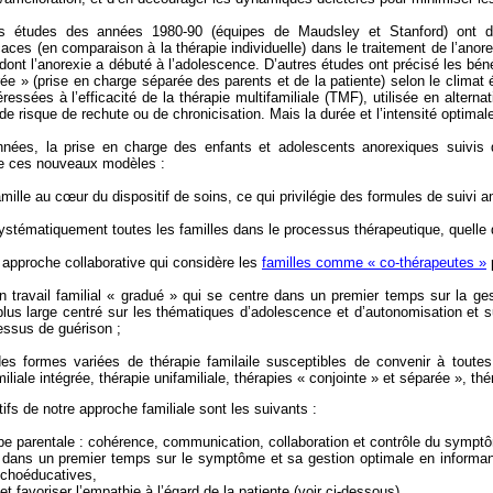
es études des années 1980-90 (équipes de Maudsley et Stanford) ont d
caces (en comparaison à la thérapie individuelle) dans le traitement de l’anor
e dont l’anorexie a débuté à l’adolescence. D’autres études ont précisé les bé
ée » (prise en charge séparée des parents et de la patiente) selon le climat 
essées à l’efficacité de la thérapie multifamiliale (TMF), utilisée en alternat
de risque de rechute ou de chronicisation. Mais la durée et l’intensité optima
nées, la prise en charge des enfants et adolescents anorexiques suivis d
de ces nouveaux modèles :
mille au cœur du dispositif de soins, ce qui privilégie des formules de suivi a
ystématiquement toutes les familles dans le processus thérapeutique, quelle q
e approche collaborative qui considère les
familles comme « co-thérapeutes »
 travail familial « gradué » qui se centre dans un premier temps sur la ge
l plus large centré sur les thématiques d’adolescence et d’autonomisation et 
cessus de guérison ;
es formes variées de thérapie familaile susceptibles de convenir à toutes
iliale intégrée, thérapie unifamiliale, thérapies « conjointe » et séparée », th
ifs de notre approche familiale sont les suivants :
ipe parentale : cohérence, communication, collaboration et contrôle du symptô
dans un premier temps sur le symptôme et sa gestion optimale en informant 
choéducatives,
et favoriser l’empathie à l’égard de la patiente (voir ci-dessous)