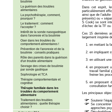
boulimie
La guérison des troubles
Dans cet esprit, l
alimentaires
particulièrement effi
ainsi que de l’adult
La psychothérapie, comment,
présents) ou « sépar
pourquoi ?
S Cook) se sont intér
Le traitement : comment
d’échec de la TF ou 
l'accepter ?
Intérêt de la sonde nasogastrique
Ces 15 dernières an
dans l'anorexie et la boulimie
largement inspirée 
Oser dans les troubles du
comportement alimentaires !
en mettant la fa
Prévention de l'anorexie et de la
en impliquant s
boulimie : conseils pratiques
Rôle des parents dans la guérison
en utilisant un
d'un trouble alimentaire
Sevrage des crises de boulimie
en proposant un
par sonde gastrique
travail familia
Sophrologie et TCA
freiner les pro
Thérapie comportementale et
en proposant d
cognitive
consultation fam
Thérapie familiale dans les
troubles du comportement
Les principaux object
alimentaire
Traitement des troubles
Soutenir l’équ
alimentaires : quelle thérapie
Se concentrer 
choisir ?
approches psy
Déculpabiliser 