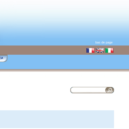
bas de page
CA