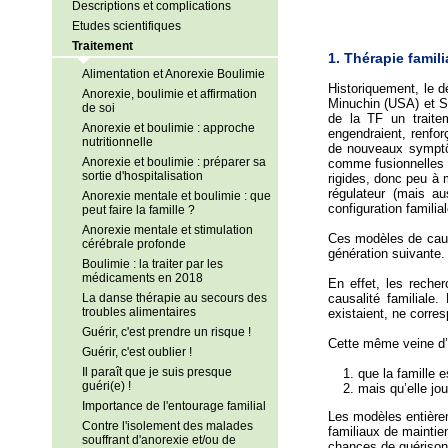
Descriptions et complications
Etudes scientifiques
Traitement
1. Thérapie famil
Alimentation et Anorexie Boulimie
Historiquement, le d
Anorexie, boulimie et affirmation
Minuchin (USA) et Se
de soi
de la TF un traitem
Anorexie et boulimie : approche
engendraient, renforç
nutritionnelle
de nouveaux symptô
Anorexie et boulimie : préparer sa
comme fusionnelles e
sortie d'hospitalisation
rigides, donc peu à 
régulateur (mais au
Anorexie mentale et boulimie : que
configuration familial
peut faire la famille ?
Anorexie mentale et stimulation
Ces modèles de causa
cérébrale profonde
génération suivante. 
Boulimie : la traiter par les
médicaments en 2018
En effet, les reche
La danse thérapie au secours des
causalité familiale
troubles alimentaires
existaient, ne corre
Guérir, c'est prendre un risque !
Cette même veine d’é
Guérir, c'est oublier !
Il paraît que je suis presque
que la famille e
guéri(e) !
mais qu’elle jou
Importance de l'entourage familial
Les modèles entièrem
Contre l'isolement des malades
familiaux de maintien
souffrant d'anorexie et/ou de
chances de guérison/