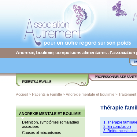
Anorexie, boulimie, compulsions alimentaires : l'association
N
PROFESSIONNELS DE SANTÉ
PATIENTS & FAMILLE
Accueil
>
Patients & Famille
>
Anorexie mentale et boulimie
>
Traitement
Thérapie fami
ANOREXIE MENTALE ET BOULIMIE
Définition, symptômes et maladies
1. Thérapie familial
associées
2. En conclusion
3. Références bibli
Causes et mécanismes