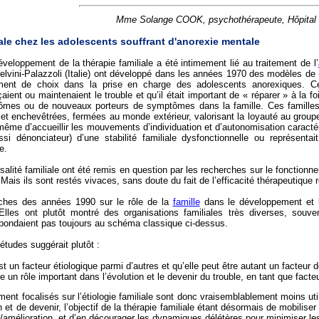
Mme Solange COOK, psychothérapeute, Hôpital R
iale chez les adolescents souffrant d'anorexie mentale
éveloppement de la thérapie familiale a été intimement lié au traitement de l’
lvini-Palazzoli (Italie) ont développé dans les années 1970 des modèles de « 
ent de choix dans la prise en charge des adolescents anorexiques. Ces a
aient ou maintenaient le trouble et qu’il était important de « réparer » à la f
mes ou de nouveaux porteurs de symptômes dans la famille. Ces familles 
t enchevêtrées, fermées au monde extérieur, valorisant la loyauté au groupe f
même d’accueillir les mouvements d’individuation et d’autonomisation caracté
ssi dénonciateur) d’une stabilité familiale dysfonctionnelle ou représentai
e.
lité familiale ont été remis en question par les recherches sur le fonctionne
Mais ils sont restés vivaces, sans doute du fait de l’efficacité thérapeutique 
rches des années 1990 sur le rôle de la
famille
dans le développement et le
. Elles ont plutôt montré des organisations familiales très diverses, souv
spondaient pas toujours au schéma classique ci-dessus.
tudes suggérait plutôt :
st un facteur étiologique parmi d’autres et qu’elle peut être autant un facteur 
e un rôle important dans l’évolution et le devenir du trouble, en tant que facte
ent focalisés sur l’étiologie familiale sont donc vraisemblablement moins uti
 et de devenir, l’objectif de la thérapie familiale étant désormais de mobilise
amélioration, et d’en décourager les dynamiques délétères pour minimiser les