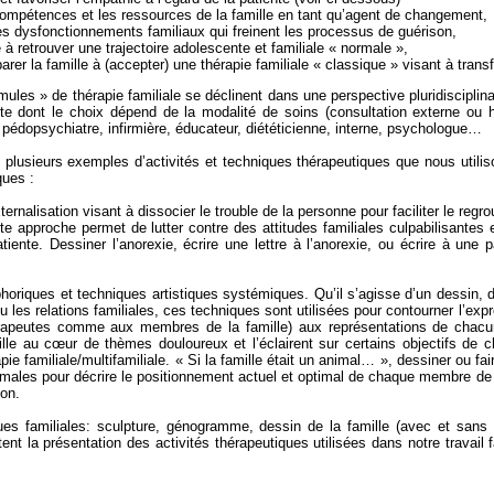
compétences et les ressources de la famille en tant qu’agent de changement,
 dysfonctionnements familiaux qui freinent les processus de guérison,
e à retrouver une trajectoire adolescente et familiale « normale »,
arer la famille à (accepter) une thérapie familiale « classique » visant à transf
mules » de thérapie familiale se déclinent dans une perspective pluridisciplin
ute dont le choix dépend de la modalité de soins (consultation externe ou 
: pédopsychiatre, infirmière, éducateur, diététicienne, interne, psychologue…
 plusieurs exemples d’activités et techniques thérapeutiques que nous utiliso
ques :
ternalisation visant à dissocier le trouble de la personne pour faciliter le reg
tte approche permet de lutter contre des attitudes familiales culpabilisantes 
atiente. Dessiner l’anorexie, écrire une lettre à l’anorexie, ou écrire à un
horiques et techniques artistiques systémiques. Qu’il s’agisse d’un dessin, 
u les relations familiales, ces techniques sont utilisées pour contourner l’exp
érapeutes comme aux membres de la famille) aux représentations de chacun
lle au cœur de thèmes douloureux et l’éclairent sur certains objectifs de 
ie familiale/multifamiliale. « Si la famille était un animal… », dessiner ou fai
ales pour décrire le positionnement actuel et optimal de chaque membre de la
ion.
es familiales: sculpture, génogramme, dessin de la famille (avec et sans an
nt la présentation des activités thérapeutiques utilisées dans notre travail