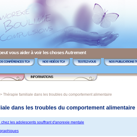
 peut vous aider à voir les choses Autrement
OS CONFÉRENCES TCA
NOS VIDÉOS TCA
TESTEZ-VOUS
NOS PUBLICATIONS T
INFORMATIONS
>
Thérapie familiale dans les troubles du comportement alimentaire
liale dans les troubles du comportement alimentaire
e chez les adolescents souffrant d'anorexie mentale
ographiques