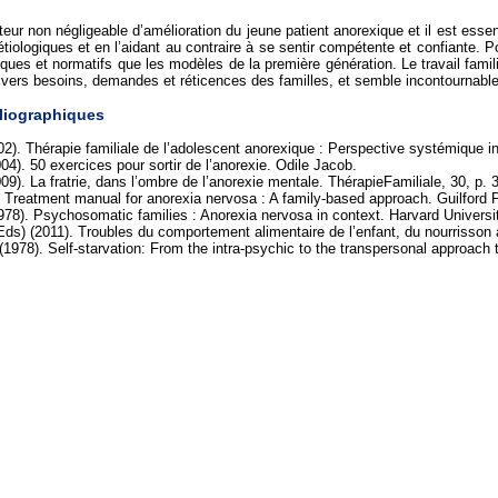
teur non négligeable d’amélioration du jeune patient anorexique et il est essen
étiologiques et en l’aidant au contraire à se sentir compétente et confiante. 
ques et normatifs que les modèles de la première génération. Le travail familial
ivers besoins, demandes et réticences des familles, et semble incontournabl
bliographiques
). Thérapie familiale de l’adolescent anorexique : Perspective systémique i
4). 50 exercices pour sortir de l’anorexie. Odile Jacob.
9). La fratrie, dans l’ombre de l’anorexie mentale. ThérapieFamiliale, 30, p. 
). Treatment manual for anorexia nervosa : A family-based approach. Guilford 
1978). Psychosomatic families : Anorexia nervosa in context. Harvard Universi
Eds) (2011). Troubles du comportement alimentaire de l’enfant, du nourrisson
 (1978). Self-starvation: From the intra-psychic to the transpersonal approac