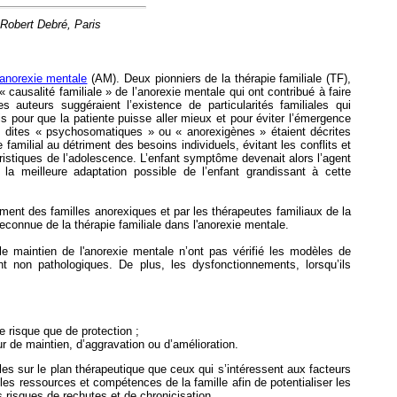
obert Debré, Paris
anorexie mentale
(AM). Deux pionniers de la thérapie familiale (TF),
causalité familiale » de l’anorexie mentale qui ont contribué à faire
uteurs suggéraient l’existence de particularités familiales qui
ois pour que la patiente puisse aller mieux et pour éviter l’émergence
dites « psychosomatiques » ou « anorexigènes » étaient décrites
amilial au détriment des besoins individuels, évitant les conflits et
ristiques de l’adolescence. L’enfant symptôme devenait alors l’agent
t la meilleure adaptation possible de l’enfant grandissant à cette
ment des familles anorexiques et par les thérapeutes familiaux de la
reconnue de la thérapie familiale dans l'anorexie mentale.
 maintien de l'anorexie mentale n’ont pas vérifié les modèles de
ent non pathologiques. De plus, les dysfonctionnements, lorsqu’ils
de risque que de protection ;
ur de maintien, d’aggravation ou d’amélioration.
les sur le plan thérapeutique que ceux qui s’intéressent aux facteurs
r les ressources et compétences de la famille afin de potentialiser les
 risques de rechutes et de chronicisation.