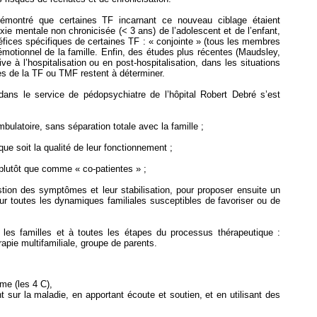
émontré que certaines TF incarnant ce nouveau ciblage étaient
exie mentale non chronicisée (< 3 ans) de l’adolescent et de l’enfant,
néfices spécifiques de certaines TF : « conjointe » (tous les membres
émotionnel de la famille. Enfin, des études plus récentes (Maudsley,
ive à l’hospitalisation ou en post-hospitalisation, dans les situations
les de la TF ou TMF restent à déterminer.
ans le service de pédopsychiatre de l’hôpital Robert Debré s’est
mbulatoire, sans séparation totale avec la famille ;
ue soit la qualité de leur fonctionnement ;
plutôt que comme « co-patientes » ;
stion des symptômes et leur stabilisation, pour proposer ensuite un
sur toutes les dynamiques familiales susceptibles de favoriser ou de
 les familles et à toutes les étapes du processus thérapeutique :
érapie multifamiliale, groupe de parents.
me (les 4 C),
sur la maladie, en apportant écoute et soutien, et en utilisant des