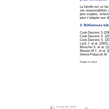
La famille est un fac
ses responsabilités 
plus souples, éclecti
peut s’adapter aux d
3. Références bi
Cook-Darzens S (2002
Cook-Darzens S. (200
Cook-Darzens S. (200
Lock J. et al. (2001
Minuchin S. et al. (
Mouren M.C. et al. (
Selvini-Palazzoli M.
Publié en 2012
PLAN DU SITE