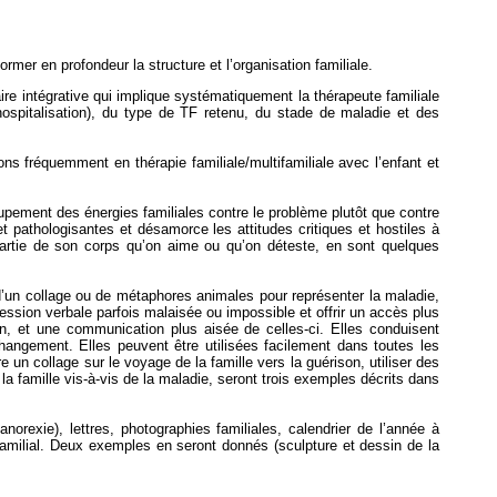
ormer en profondeur la structure et l’organisation familiale.
aire intégrative qui implique systématiquement la thérapeute familiale
hospitalisation), du type de TF retenu, du stade de maladie et des
ns fréquemment en thérapie familiale/multifamiliale avec l’enfant et
roupement des énergies familiales contre le problème plutôt que contre
et pathologisantes et désamorce les attitudes critiques et hostiles à
e partie de son corps qu’on aime ou qu’on déteste, en sont quelques
d’un collage ou de métaphores animales pour représenter la maladie,
ression verbale parfois malaisée ou impossible et offrir un accès plus
, et une communication plus aisée de celles-ci. Elles conduisent
changement. Elles peuvent être utilisées facilement dans toutes les
re un collage sur le voyage de la famille vers la guérison, utiliser des
 famille vis-à-vis de la maladie, seront trois exemples décrits dans
orexie), lettres, photographies familiales, calendrier de l’année à
 familial. Deux exemples en seront donnés (sculpture et dessin de la