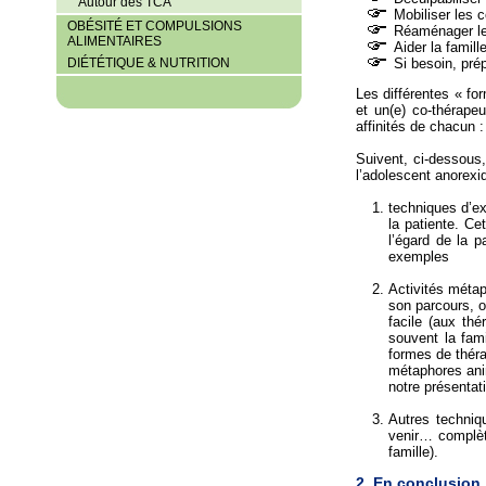
Autour des TCA
Mobiliser les 
OBÉSITÉ ET COMPULSIONS
Réaménager les
ALIMENTAIRES
Aider la famill
DIÉTÉTIQUE & NUTRITION
Si besoin, prép
Les différentes « for
et un(e) co-thérape
affinités de chacun 
Suivent, ci-dessous,
l’adolescent anorexi
techniques d’ex
la patiente. Ce
l’égard de la p
exemples
Activités métap
son parcours, o
facile (aux th
souvent la fami
formes de thérap
métaphores anim
notre présentat
Autres techniqu
venir… complète
famille).
2. En conclusion