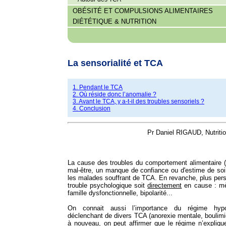
OBÉSITÉ ET COMPULSIONS ALIMENTAIRES
DIÉTÉTIQUE & NUTRITION
La sensorialité et TCA
1. Pendant le TCA
2. Où réside donc l’anomalie ?
3. Avant le TCA, y a-t-il des troubles sensoriels ?
4. Conclusion
Pr Daniel RIGAUD, Nutriti
La cause des troubles du comportement alimentaire 
mal-être, un manque de confiance ou d'estime de soi
les malades souffrant de TCA. En revanche, plus pers
trouble psychologique soit
directement
en cause : mèr
famille dysfonctionnelle, bipolarité...
On connait aussi l’importance du régime hypo
déclenchant de divers TCA (anorexie mentale, boulimi
à nouveau, on peut affirmer que le régime n’expliq