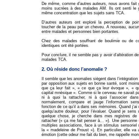
De même, comme d’autres auteurs, nous avons fait g
moins sucrées à des malades AM. Ils ont senti le g
même concentration que les sujets sans TCA.
D’autres auteurs ont exploré la perception de po
toucher de la peau par un cheveu. A nouveau, aucune
entre malades et personnes bien portantes.
Chez des malades souffrant de boulimie ou de co
identiques ont été portées.
Pour conclure, il ne semble pas y avoir d’altération de
malades TCA.
2. Où réside donc l’anomalie ?
Il semble que les anomalies siègent dans l’intégratio
par opposition aux sujets en bonne santé, sont moin
que ça leur fait », « ce que ça leur évoque », « qu
capital mnésique ». Comme si le cerveau ne savait pas
ni à quoi la rattacher, ni à quoi l’associer da
normalement, compare et jauge l’information sens
fonction de ce qu’il a dans ses mémoires. Quand j’ai 
quelqu’autre douleur, pour l’évaluer. Quand je sens
quelque chose, je cherche dans mes registres de
rattacher (« ça me fait penser à… »). Une personne 
multiples associations, face à un stimulus sensoriel 
la « madeleine de Proust »). En particulier, elle va
émotion (cette odeur me fait du bien, me rappelle m