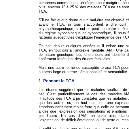
personnes commencent un régime pour maigrir et ne
plus, environ 15 à 25 % des malades TCA ne se sont
TCA.
S’il ne fait aucun doute qu’un mal-être est observé
avant
le TCA, si tous s’accordent à dire qu’il 
psychothérapeutique, si nul ne peut contester le rôle d
du régime hypocalorique et hypoprotéique, il nous f
facteurs susceptibles d'expliquer l’émergence des TCA,
On sait depuis quelques années qu’il existe une sus
TCA, en tout cas à l’anorexie mentale (AM). Une part
de nature génétique. Les chercheurs ont identifié
confirment le résultat des études familiales.
Mais une autre forme de susceptibilité aux TCA pourra
au sens large du terme : émotionnalité et sensorialité.
1. Pendant le TCA
Les études suggèrent que les malades souffrant de T
net. C’est particulièrement le cas des malades A
l’habitude des TCA a pu constater que les malades A
que les autres ou, en tout cas, ont une express
émotions nettement moins forte que celle de perso
à dire que l’expression des sensations et émotions 
par l’autre. En cas d’AM, on parle ainsi d’an
l’expression, de déficit émotionnel ou de perte du ress
Il suffit de filmer une malade ayant une AM ou s