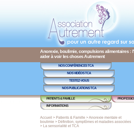
Anorexie, boulimie, compulsions alimentaires : l
aider à voir les choses Autrement
NOS CONFÉRENCES TCA
NOS VIDÉOS TCA
TESTEZ-VOUS
NOS PUBLICATIONS TCA
PATIENTS & FAMILLE
PROFESSIO
INFORMATIONS
Accueil
>
Patients & Famille
>
Anorexie mentale et
boulimie
>
Définition, symptômes et maladies associées
>
La sensorialité et TCA