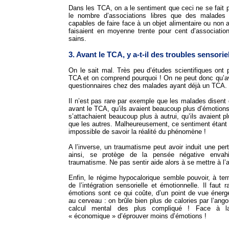
Dans les TCA, on a le sentiment que ceci ne se fait p
le nombre d’associations libres que des malades
capables de faire face à un objet alimentaire ou non
faisaient en moyenne trente pour cent d’associati
sains.
3. Avant le TCA, y a-t-il des troubles sensorie
On le sait mal. Très peu d’études scientifiques ont p
TCA et on comprend pourquoi ! On ne peut donc qu’av
questionnaires chez des malades ayant déjà un TCA.
Il n’est pas rare par exemple que les malades disent 
avant le TCA, qu’ils avaient beaucoup plus d’émotions
s’attachaient beaucoup plus à autrui, qu’ils avaient 
que les autres. Malheureusement, ce sentiment étant par
impossible de savoir la réalité du phénomène !
A l’inverse, un traumatisme peut avoir induit une pert
ainsi, se protège de la pensée négative envahi
traumatisme. Ne pas sentir aide alors à se mettre à l’
Enfin, le régime hypocalorique semble pouvoir, à te
de l’intégration sensorielle et émotionnelle. Il faut
émotions sont ce qui coûte, d’un point de vue énergé
au cerveau : on brûle bien plus de calories par l’ang
calcul mental des plus compliqué ! Face à la 
« économique » d’éprouver moins d’émotions !