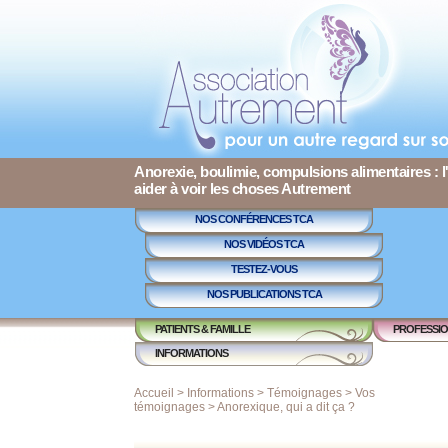
Anorexie, boulimie, compulsions alimentaires : l
aider à voir les choses Autrement
NOS CONFÉRENCES TCA
NOS VIDÉOS TCA
TESTEZ-VOUS
NOS PUBLICATIONS TCA
PATIENTS & FAMILLE
PROFESSIO
INFORMATIONS
Accueil
>
Informations
>
Témoignages
>
Vos
témoignages
>
Anorexique, qui a dit ça ?