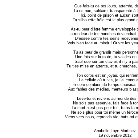
Que fais-tu de tes jours, atterrée, d
Tu es nue, solitaire, transparente à 
Ici, point de prison et aucun sort
Ta silhouette frêle est le plus grand
As-tu peur d’être femme enveloppée 
La rondeur de tes hanches deviendrait-
Dressée contre tes seins redevenu
Vois bien face au miroir ! Ouvre les yeu
Tu as peur de grandir mais personne
Une fois sur la route, tu valides ou 
Sauf que sur ton clavier, il n’y a p
Tu t’es mise en attente, et tu cherches, 
Ton corps est un joyau, qui renferm
La cellule où tu vis, je l’ai connu
Encore combien de temps choisiras-t
Aux fables des médias, menteurs blas
Lève-toi et reviens au monde des 
Ne sois pas asservie, fais face à to
La mort n’est pas pour toi ; tu as ta r
Ne sois plus pour toi même un féroce
Viens vers nous, reprends vie, bats-toi et
Anabelle Laye Martinez
19 novembre 2012