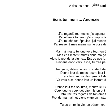
ème
A dos les sens - 2
parti
Ecris ton nom … Anorexie
J’ai regardé tes mains, j’ai aperçu 
J’ai effleuré ta peau, j’ai compris t
J’ai touché tes épaules, j’ai ressen
J’ai resserré mes mains sur le voile 
Ma main reste tendue vers tout ton ê
Mes cris restent muets dans ma g
Alors je prends la plume… Est-ce que la
Reviens donc vers la vie, tu n’as pa
Tes yeux, détourne les un instant de
Donne leur du repos, ouvre leur l’
Il y a tout autour des gens à l’a
Va vers eux, donne leur un instant d
Donne leur tes sourires, montre leur
Ceux que tu veux détruire ; ils en ont
Détourne tes regards de ton âme t
Prends ma main et viens vivre un instant
Tu as en toi la vie, un trésor hors