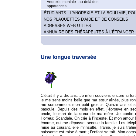
Anorexie mentale : au-delà des
apparences
ÉTUDIANTS : L'ANOREXIE ET LA BOULIMIE, POU
NOS PLAQUETTES D'AIDE ET DE CONSEILS
ADRESSES WEB UTILES
ANNUAIRE DES THÉRAPEUTES À L'ÉTRANGER
Une longue traversée
C’était il y a dix ans. Je m’en souviens encore si fort
je me sens moins belle que ma sœur aînée, plus ron
me surnomme « mon petit gros ». Quinze ans et si 
bascule. Depuis des mois en effet, j’éprouve en s
oncle, le mari de la sœur de ma mère. Je confie
Horreur. Scandale. On crie à l’inceste. Et mon amour ! I
énorme, qui me dépasse, secoue la famille. Les télé
mise au courant, elle m’insulte. Trahie, je suis tra
naissante est mise à mort ; l’enfant se tait. Mon corps