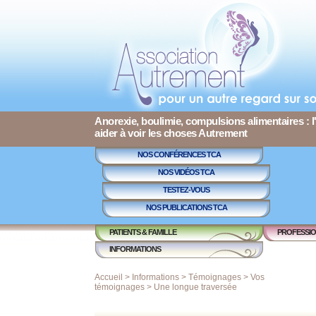
Anorexie, boulimie, compulsions alimentaires : l
aider à voir les choses Autrement
NOS CONFÉRENCES TCA
NOS VIDÉOS TCA
TESTEZ-VOUS
NOS PUBLICATIONS TCA
PATIENTS & FAMILLE
PROFESSIO
INFORMATIONS
Accueil
>
Informations
>
Témoignages
>
Vos
témoignages
>
Une longue traversée