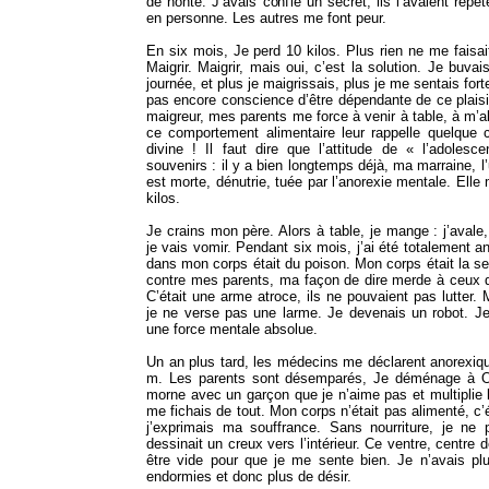
de honte. J’avais confié un secret, ils l’avaient répé
en personne. Les autres me font peur.
En six mois, Je perd 10 kilos. Plus rien ne me faisai
Maigrir. Maigrir, mais oui, c’est la solution. Je buva
journée, et plus je maigrissais, plus je me sentais forte
pas encore conscience d’être dépendante de ce plaisir
maigreur, mes parents me force à venir à table, à m’ali
ce comportement alimentaire leur rappelle quelque
divine ! Il faut dire que l’attitude de « l’adoles
souvenirs : il y a bien longtemps déjà, ma marraine,
est morte, dénutrie, tuée par l’anorexie mentale. Elle
kilos.
Je crains mon père. Alors à table, je mange : j’avale
je vais vomir. Pendant six mois, j’ai été totalement an
dans mon corps était du poison. Mon corps était la se
contre mes parents, ma façon de dire merde à ceux q
C’était une arme atroce, ils ne pouvaient pas lutter.
je ne verse pas une larme. Je devenais un robot. J
une force mentale absolue.
Un an plus tard, les médecins me déclarent anorexiq
m. Les parents sont désemparés, Je déménage à O
morne avec un garçon que je n’aime pas et multiplie l
me fichais de tout. Mon corps n’était pas alimenté, c’éta
j’exprimais ma souffrance. Sans nourriture, je ne 
dessinait un creux vers l’intérieur. Ce ventre, centre 
être vide pour que je me sente bien. Je n’avais p
endormies et donc plus de désir.