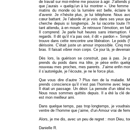
de travail sur moi-même me pousse à agir. J’attends p
que j’aurais « quelqu’un à lui montrer ». Une femme
matins du monde où la lumière est belle, éclaire le
d’avenir. Je n’hésite plus, je lui téléphone. Nous av
cœur battant. Je l’aborde et je vois dans ses yeux qu
cherche depuis si longtemps. Je lui raconte toute l’his
tant attendu, à en mourir. Je retrouve l’émotion, en fa
Il comprend. Je parle huit heures sans interruption. 
regards. Il dit qu’il n’a pas osé, il dit « pardon ». Simp
trouve dans cette rencontre une libération. Le poids (!
dérisoire. C’était juste un amour impossible. Cinq moi
bras. Il faisait vibrer mon corps. Ce jour là, je deven
Dès lors, la guérison se construit, pas à pas. Je p
prends du poids dans ma tête, je pèse enfin quel
nouveau mes proches, mes parents. J’aime enfin mon c
il s’autorégule, je l’écoute, je ne le force plus.
Que vous dire d’autre ? Plus rien de la maladie. M
prends conscience qu’il n’est pas l’homme avec leque
Il était un passage. Un désir. La pensée d’un idéal m
Nous nous sommes quittés depuis. Il a été la clé de 
est mon meilleur ami.
Dans quelque temps, pas trop longtemps, je voudrais
ventre de l’homme que j’aime, d’un Amour vrai de fe
Alors, je me dis, avec un peu de regret : mon Dieu, to
Danielle R.