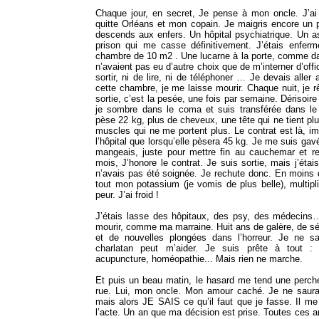
Chaque jour, en secret, Je pense à mon oncle. J’ai 
quitte Orléans et mon copain. Je maigris encore un
descends aux enfers. Un hôpital psychiatrique. Un a
prison qui me casse définitivement. J’étais enfer
chambre de 10 m2 . Une lucarne à la porte, comme da
n’avaient pas eu d’autre choix que de m’interner d’offi
sortir, ni de lire, ni de téléphoner … Je devais all
cette chambre, je me laisse mourir. Chaque nuit, je
sortie, c’est la pesée, une fois par semaine. Dérisoire
je sombre dans le coma et suis transférée dans le
pèse 22 kg, plus de cheveux, une tête qui ne tient pl
muscles qui ne me portent plus. Le contrat est là, im
l’hôpital que lorsqu’elle pèsera 45 kg. Je me suis ga
mangeais, juste pour mettre fin au cauchemar et ret
mois, J’honore le contrat. Je suis sortie, mais j’éta
n’avais pas été soignée. Je rechute donc. En moins 
tout mon potassium (je vomis de plus belle), multipli
peur. J’ai froid !
J’étais lasse des hôpitaux, des psy, des médecins… I
mourir, comme ma marraine. Huit ans de galère, de séjou
et de nouvelles plongées dans l’horreur. Je ne sa
charlatan peut m’aider. Je suis prête à tout : 
acupuncture, homéopathie... Mais rien ne marche.
Et puis un beau matin, le hasard me tend une perche
rue. Lui, mon oncle. Mon amour caché. Je ne saura
mais alors JE SAIS ce qu’il faut que je fasse. Il m
l’acte. Un an que ma décision est prise. Toutes ces a