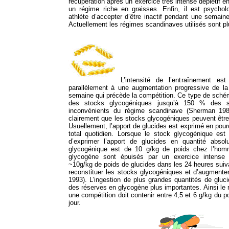
récupération après un exercice très intense déplétif en
un régime riche en graisses. Enfin, il est psycholo
athlète d’accepter d’être inactif pendant une semaine
Actuellement les régimes scandinaves utilisés sont p
L’intensité de l’entraînement est
parallèlement à une augmentation progressive de la
semaine qui précède la compétition. Ce type de sch
des stocks glycogéniques jusqu’à 150 % des s
inconvénients du régime scandinave (Sherman 198
clairement que les stocks glycogéniques peuvent être 
Usuellement, l’apport de glucides est exprimé en pour
total quotidien. Lorsque le stock glycogénique est 
d’exprimer l’apport de glucides en quantité abs
glycogénique est de 10 g/kg de poids chez l’hom
glycogène sont épuisés par un exercice intense e
~10g/kg de poids de glucides dans les 24 heures sui
reconstituer les stocks glycogéniques et d’augmenter
1993). L’ingestion de plus grandes quantités de gluc
des réserves en glycogène plus importantes. Ainsi le 
une compétition doit contenir entre 4,5 et 6 g/kg du p
jour.