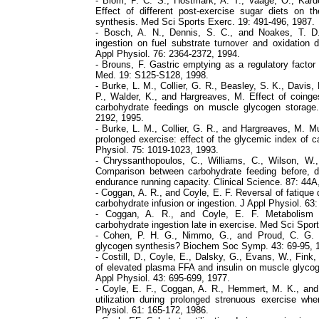
- Blom, P. C. S., Hostmark, A. T., Vaage, O., Kar
Effect of different post-exercise sugar diets on 
synthesis. Med Sci Sports Exerc. 19: 491-496, 1987.
- Bosch, A. N., Dennis, S. C., and Noakes, T. D.
ingestion on fuel substrate turnover and oxidation 
Appl Physiol. 76: 2364-2372, 1994.
- Brouns, F. Gastric emptying as a regulatory factor 
Med. 19: S125-S128, 1998.
- Burke, L. M., Collier, G. R., Beasley, S. K., Davis, 
P., Walder, K., and Hargreaves, M. Effect of coinges
carbohydrate feedings on muscle glycogen storage.
2192, 1995.
- Burke, L. M., Collier, G. R., and Hargreaves, M. M
prolonged exercise: effect of the glycemic index of c
Physiol. 75: 1019-1023, 1993.
- Chryssanthopoulos, C., Williams, C., Wilson, W.
Comparison between carbohydrate feeding before, d
endurance running capacity. Clinical Science. 87: 44A
- Coggan, A. R., and Coyle, E. F. Reversal of fatique
carbohydrate infusion or ingestion. J Appl Physiol. 63:
- Coggan, A. R., and Coyle, E. F. Metabolism 
carbohydrate ingestion late in exercise. Med Sci Spor
- Cohen, P. H. G., Nimmo, G., and Proud, C. G. 
glycogen synthesis? Biochem Soc Symp. 43: 69-95, 
- Costill, D., Coyle, E., Dalsky, G., Evans, W., Fink
of elevated plasma FFA and insulin on muscle glycog
Appl Physiol. 43: 695-699, 1977.
- Coyle, E. F., Coggan, A. R., Hemmert, M. K., and
utilization during prolonged strenuous exercise wh
Physiol. 61: 165-172, 1986.