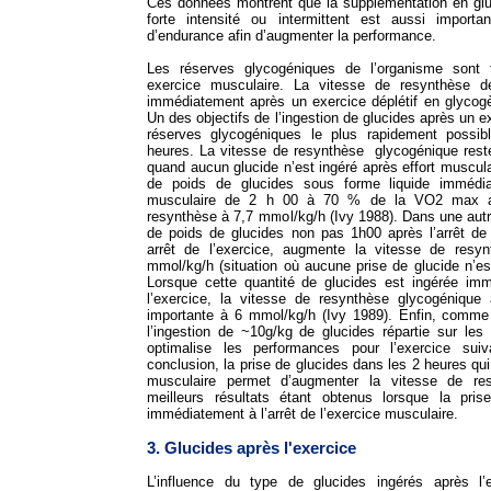
Ces données montrent que la supplémentation en glu
forte intensité ou intermittent est aussi import
d’endurance afin d’augmenter la performance.
Les réserves glycogéniques de l’organisme sont 
exercice musculaire. La vitesse de resynthèse 
immédiatement après un exercice déplétif en glycogè
Un des objectifs de l’ingestion de glucides après un e
réserves glycogéniques le plus rapidement possibl
heures. La vitesse de resynthèse glycogénique reste
quand aucun glucide n’est ingéré après effort muscula
de poids de glucides sous forme liquide immédi
musculaire de 2 h 00 à 70 % de la VO2 max au
resynthèse à 7,7 mmol/kg/h (Ivy 1988). Dans une autre
de poids de glucides non pas 1h00 après l’arrêt de
arrêt de l’exercice, augmente la vitesse de resy
mmol/kg/h (situation où aucune prise de glucide n’es
Lorsque cette quantité de glucides est ingérée imm
l’exercice, la vitesse de resynthèse glycogéniqu
importante à 6 mmol/kg/h (Ivy 1989). Enfin, comme
l’ingestion de ~10g/kg de glucides répartie sur les
optimalise les performances pour l’exercice suiv
conclusion, la prise de glucides dans les 2 heures qui 
musculaire permet d’augmenter la vitesse de res
meilleurs résultats étant obtenus lorsque la pri
immédiatement à l’arrêt de l’exercice musculaire.
3. Glucides après l'exercice
L’influence du type de glucides ingérés après l’