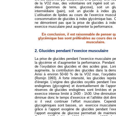
de la VO2 max, des volontaires ont ingéré soit un
élevé (pommes de terre, glucose), soit un gl
intermédiaire (pain), soit un glucide à index gl
L’utilisation de lipides au cours de l’exercice muscu
consommation de glucides à index glycémique bas. C
ne démontrent pas que la prise de glucides à ind
exercice musculaire peut augmenter la performance.
En conclusion, il est raisonnable de penser qu
glycémique bas sont préférables au cours des re
musculaire.
2. Glucides pendant l'execice musculaire
La prise de glucides pendant l’exercice musculaire pe
la glycémie et d’augmenter la performance. Pendant l’
de l’oxydation des glucides et des acides gras. Lorsq
augmente, la contribution des glucides dans la de
Ainsi à environ 50-60 % de la VO2 max, l’oxydatio
(Romijn 1993). A forte intensité, les glucides repr
d’énergie. L’origine des glucides oxydés pendant l’ex
endogènes (glycogène) et éventuellement de l’appo
réserves de glucides endogènes sont limitées et per
exercice intense limité à 1h00 - 1h30. Une diminuti
diminue donc le temps d’exercice et l’athlète doit dimi
si il veut continuer l’effort musculaire. Cepen
glycogéniques sont basses, un exercice musculaire
grâce à l’apport exogène de glucides pendant l’ex
l’apport exogène de glucose permettait de mainten