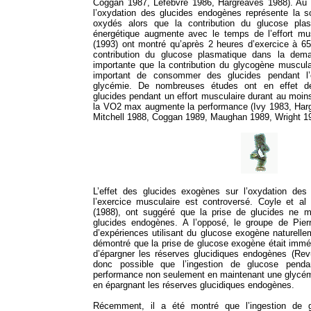
Coggan 1987, Lefèbvre 1986, Hargreaves 1988). Au 
l’oxydation des glucides endogènes représente la 
oxydés alors que la contribution du glucose pl
énergétique augmente avec le temps de l’effort mus
(1993) ont montré qu’après 2 heures d’exercice à 
contribution du glucose plasmatique dans la dema
importante que la contribution du glycogène muscula
important de consommer des glucides pendant l’e
glycémie. De nombreuses études ont en effet dé
glucides pendant un effort musculaire durant au moi
la VO2 max augmente la performance (Ivy 1983, Har
Mitchell 1988, Coggan 1989, Maughan 1989, Wright 19
L’effet des glucides exogènes sur l’oxydation des
l’exercice musculaire est controversé. Coyle et al
(1988), ont suggéré que la prise de glucides ne mo
glucides endogènes. A l’opposé, le groupe de Pier
d’expériences utilisant du glucose exogène naturell
démontré que la prise de glucose exogène était imm
d’épargner les réserves glucidiques endogènes (Revu
donc possible que l’ingestion de glucose penda
performance non seulement en maintenant une glycé
en épargnant les réserves glucidiques endogènes.
Récemment, il a été montré que l’ingestion de g