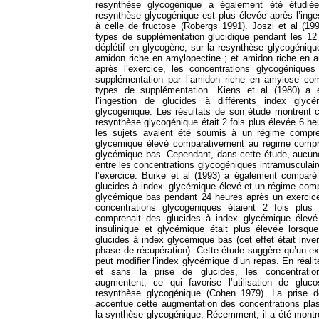
resynthèse glycogénique a également été étudié
resynthèse glycogénique est plus élevée après l’inge
à celle de fructose (Robergs 1991). Joszi et al (19
types de supplémentation glucidique pendant les 12
déplétif en glycogène, sur la resynthèse glycogénique
amidon riche en amylopectine ; et amidon riche en a
après l’exercice, les concentrations glycogénique
supplémentation par l’amidon riche en amylose co
types de supplémentation. Kiens et al (1980) a é
l’ingestion de glucides à différents index glyc
glycogénique. Les résultats de son étude montrent c
resynthèse glycogénique était 2 fois plus élevée 6 he
les sujets avaient été soumis à un régime compr
glycémique élevé comparativement au régime compr
glycémique bas. Cependant, dans cette étude, aucune
entre les concentrations glycogéniques intramusculair
l’exercice. Burke et al (1993) a également compar
glucides à index glycémique élevé et un régime comp
glycémique bas pendant 24 heures après un exercice
concentrations glycogéniques étaient 2 fois plus
comprenait des glucides à index glycémique élevé
insulinique et glycémique était plus élevée lorsq
glucides à index glycémique bas (cet effet était inve
phase de récupération). Cette étude suggère qu’un ex
peut modifier l’index glycémique d’un repas. En réalité
et sans la prise de glucides, les concentration
augmentent, ce qui favorise l’utilisation de glu
resynthèse glycogénique (Cohen 1979). La prise de
accentue cette augmentation des concentrations plas
la synthèse glycogénique. Récemment, il a été montré