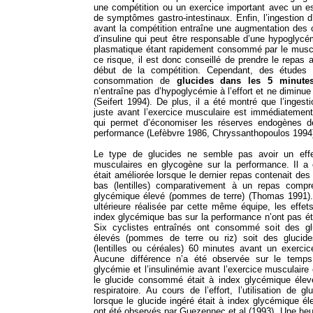
une compétition ou un exercice important avec un es
de symptômes gastro-intestinaux. Enfin, l’ingestion 
avant la compétition entraîne une augmentation des 
d’insuline qui peut être responsable d’une hypoglycém
plasmatique étant rapidement consommé par le muscle
ce risque, il est donc conseillé de prendre le repas
début de la compétition. Cependant, des études 
consommation de
glucides dans les 5 minute
n’entraîne pas d’hypoglycémie à l’effort et ne diminu
(Seifert 1994). De plus, il a été montré que l’inges
juste avant l’exercice musculaire est immédiatement
qui permet d’économiser les réserves endogènes de
performance (Lefèbvre 1986, Chryssanthopoulos 1994
Le type de glucides ne semble pas avoir un effe
musculaires en glycogène sur la performance. Il a
était améliorée lorsque le dernier repas contenait de
bas (lentilles) comparativement à un repas compr
glycémique élevé (pommes de terre) (Thomas 1991)
ultérieure réalisée par cette même équipe, les effe
index glycémique bas sur la performance n’ont pas é
Six cyclistes entraînés ont consommé soit des g
élevés (pommes de terre ou riz) soit des glucid
(lentilles ou céréales) 60 minutes avant un exer
Aucune différence n’a été observée sur le temps 
glycémie et l’insulinémie avant l’exercice musculaire
le glucide consommé était à index glycémique éle
respiratoire. Au cours de l’effort, l’utilisation de g
lorsque le glucide ingéré était à index glycémique él
ont été observés par Guezennec et al (1993). Une he