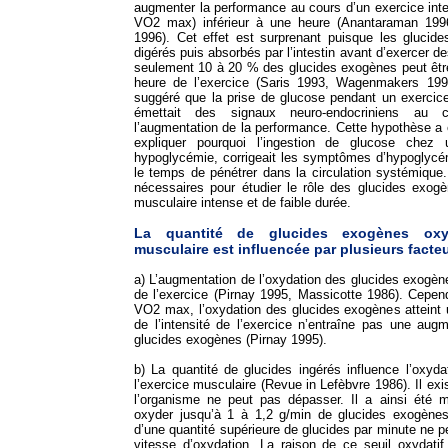
augmenter la performance au cours d’un exercice int
VO2 max) inférieur à une heure (Anantaraman 199
1996). Cet effet est surprenant puisque les glucide
digérés puis absorbés par l’intestin avant d’exercer de
seulement 10 à 20 % des glucides exogènes peut êtr
heure de l’exercice (Saris 1993, Wagenmakers 1993
suggéré que la prise de glucose pendant un exercice
émettait des signaux neuro-endocriniens au c
l’augmentation de la performance. Cette hypothèse a
expliquer pourquoi l’ingestion de glucose chez 
hypoglycémie, corrigeait les symptômes d’hypoglycém
le temps de pénétrer dans la circulation systémiqu
nécessaires pour étudier le rôle des glucides exog
musculaire intense et de faible durée.
La quantité de glucides exogènes oxyd
musculaire est influencée par plusieurs facte
a) L’augmentation de l’oxydation des glucides exogèn
de l’exercice (Pirnay 1995, Massicotte 1986). Cepen
VO2 max, l’oxydation des glucides exogènes atteint 
de l’intensité de l’exercice n’entraîne pas une aug
glucides exogènes (Pirnay 1995).
b) La quantité de glucides ingérés influence l’oxyd
l’exercice musculaire (Revue in Lefèbvre 1986). Il ex
l’organisme ne peut pas dépasser. Il a ainsi été 
oxyder jusqu’à 1 à 1,2 g/min de glucides exogènes
d’une quantité supérieure de glucides par minute ne 
vitesse d’oxydation. La raison de ce seuil oxydatif