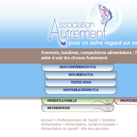
Anorexie, boulimie, compulsions alimentaires : l
aider à voir les choses Autrement
NOS CONFÉRENCES TCA
NOS VIDÉOS TCA
TESTEZ-VOUS
NOS PUBLICATIONS TCA
PATIENTS & FAMILLE
PROFESSIO
INFORMATIONS
Accueil
>
Professionnels de Santé
>
Nutrition
Alimentation
>
Alimentation, santé et maladie
>
Alimentation du sportif : rôle des glucides