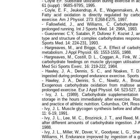
- Coyle EF. Substrate utilization during exercise in a
61 (suppl) : 968S-979S, 1995.
- Coyle, E. F., Jeukendrup, A. E., Wagenmakers, A.
Fatty acid oxidation is directly regulated by car
exercise. Am J Physiol. 273: E268-E275, 1997.
- Fallowfield, J., and Williams, C. Carbohydrat
prolonged running. Int J Sports Med. 14: 298A, 1993.
- Guezennec C.Y, Satabin, P, Duforez F, Koziet J, an
type and structure of complex carbohydrates response
Sports Med. 14: 224-231, 1993.
- Hargreaves, M., and Briggs, C. A. Effect of carboh
metabolism. J Appl Physiol. 65: 1553-1555, 1988.
- Hargreaves, M., Costill, D. L., Coggan, A., Fink, W. J
carbohydrate feedings on muscle glycogen utilisatio
Med Sci Sports Exerc. 16: 219-222, 1984.
- Hawley, J. A., Dennis, S. C., and Noakes, T. D.
ingested during prolonged endurance exercise. Sports
- Hawley, J. A., Dennis, S. C., Nowitz, A., Bro
Exogenous carbohydrate oxidation from maltose a
prolonged exercise. Eur J Appl Physiol. 64: 523-527, 
- Ivy, J. L. (1989). Carbohydrate supplementation
storage in the hours immediately after exercise. R
and practice of athletic nutrition. Columbus, OH, Ross
- Ivy, J. L. Muscle glycogen synthesis before and aft
11: 6-19, 1991.
- Ivy, J. L., Lee, M. C., Brozinick, J. T., and Reed, 
after different amounts of carbohydrate ingestion. J 
1988.
- Ivy, J. L., Miller, W., Dover, V., Goodyear, L. G., Sh
Williams, H. Endurance improved by ingestion of a 