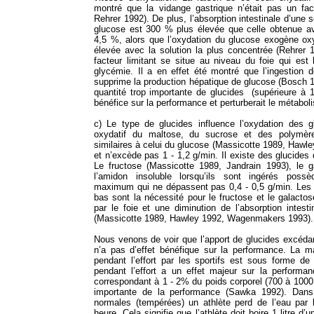
montré que la vidange gastrique n’était pas un fac
Rehrer 1992). De plus, l’absorption intestinale d’une
glucose est 300 % plus élevée que celle obtenue a
4,5 %, alors que l’oxydation du glucose exogène o
élevée avec la solution la plus concentrée (Rehrer 1
facteur limitant se situe au niveau du foie qui est l
glycémie. Il a en effet été montré que l’ingestion d
supprime la production hépatique de glucose (Bosch 19
quantité trop importante de glucides (supérieure à 
bénéfice sur la performance et perturberait le métabol
c) Le type de glucides influence l’oxydation des 
oxydatif du maltose, du sucrose et des polymèr
similaires à celui du glucose (Massicotte 1989, Haw
et n’excède pas 1 - 1,2 g/min. Il existe des glucides
Le fructose (Massicotte 1989, Jandrain 1993), le g
l’amidon insoluble lorsqu’ils sont ingérés poss
maximum qui ne dépassent pas 0,4 - 0,5 g/min. Les r
bas sont la nécessité pour le fructose et le galactos
par le foie et une diminution de l’absorption intesti
(Massicotte 1989, Hawley 1992, Wagenmakers 1993).
Nous venons de voir que l’apport de glucides excédant
n’a pas d’effet bénéfique sur la performance. La ma
pendant l’effort par les sportifs est sous forme de
pendant l’effort a un effet majeur sur la performan
correspondant à 1 - 2% du poids corporel (700 à 1000 
importante de la performance (Sawka 1992). Dans 
normales (tempérées) un athlète perd de l’eau par l
heure. Cela signifie que l’athlète doit boire 1 litre d