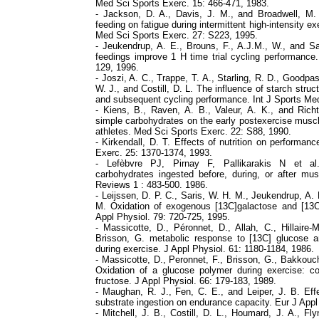
Med Sci Sports Exerc. 15: 466-471, 1983.
- Jackson, D. A., Davis, J. M., and Broadwell, M.
feeding on fatigue during intermittent high-intensity e
Med Sci Sports Exerc. 27: S223, 1995.
- Jeukendrup, A. E., Brouns, F., A.J.M., W., and S
feedings improve 1 H time trial cycling performance
129, 1996.
- Joszi, A. C., Trappe, T. A., Starling, R. D., Goodpas
W. J., and Costill, D. L. The influence of starch stru
and subsequent cycling performance. Int J Sports Med
- Kiens, B., Raven, A. B., Valeur, A. K., and Richt
simple carbohydrates on the early postexercise muscl
athletes. Med Sci Sports Exerc. 22: S88, 1990.
- Kirkendall, D. T. Effects of nutrition on performan
Exerc. 25: 1370-1374, 1993.
- Lefèbvre PJ, Pirnay F, Pallikarakis N et al. 
carbohydrates ingested before, during, or after mu
Reviews 1 : 483-500. 1986.
- Leijssen, D. P. C., Saris, W. H. M., Jeukendrup, A
M. Oxidation of exogenous [13C]galactose and [13C
Appl Physiol. 79: 720-725, 1995.
- Massicotte, D., Péronnet, D., Allah, C., Hillaire
Brisson, G. metabolic response to [13C] glucose a
during exercise. J Appl Physiol. 61: 1180-1184, 1986.
- Massicotte, D., Peronnet, F., Brisson, G., Bakkouch
Oxidation of a glucose polymer during exercise: c
fructose. J Appl Physiol. 66: 179-183, 1989.
- Maughan, R. J., Fen, C. E., and Leiper, J. B. Effec
substrate ingestion on endurance capacity. Eur J Appl
- Mitchell, J. B., Costill, D. L., Houmard, J. A., Fl