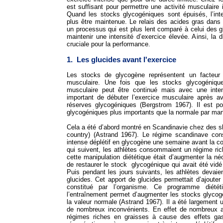
est suffisant pour permettre une activité musculaire
Quand les stocks glycogéniques sont épuisés, l’inte
plus être maintenue. Le relais des acides gras dans
un processus qui est plus lent comparé à celui des 
maintenir une intensité d’exercice élevée. Ainsi, la d
cruciale pour la performance.
1. Les glucides avant l'exercice
Les stocks de glycogène représentent un facteur 
musculaire. Une fois que les stocks glycogénique
musculaire peut être continué mais avec une inten
important de débuter l’exercice musculaire après 
réserves glycogéniques (Bergstrom 1967). Il est po
glycogéniques plus importants que la normale par mani
Cela a été d’abord montré en Scandinavie chez des sk
country) (Astrand 1967). Le régime scandinave cons
intense déplétif en glycogène une semaine avant la co
qui suivent, les athlètes consommaient un régime rich
cette manipulation diététique était d’augmenter la n
de restaurer le stock glycogénique qui avait été vidé 
Puis pendant les jours suivants, les athlètes devaie
glucides. Cet apport de glucides permettait d’ajoute
constitué par l’organisme. Ce programme diétét
l’entraînement permet d’augmenter les stocks glyco
la valeur normale (Astrand 1967). Il a été largement u
de nombreux inconvénients. En effet de nombreux a
régimes riches en graisses à cause des effets gast