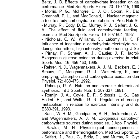
Beltz, J. D. Effects of carbohydrate ingestion on g
performance. Med Sci Sports Exerc. 20: 110-115, 198
- Morris, P. G., McIntyre, D. J. O., Coxon, R., Bac
Greenhaff, P. L., and MacDonald, I. Nuclear magneti
a tool to study carbohydrate metabolism. Proc Nutr S
- Murray, R., Eddy, D. E., Murray, R. J., Seifert, J. G
A. The effect of fluid and carbohydrate feeding d
exercise. Med Sci Sports Exerc. 19: 597-604, 1987.
- Nicholas, C. W., Williams, C., Lakomy, H. K., P
Influence of ingesting a carbohydrate-electrolyte so
during intermittent, high-intensity shuttle running. J S
- Pirnay, F., Scheen, A. J., Gautier, J. F., lacro
Exogenous glucose oxidation during exercise in relati
Sports Med. 16: 456-460, 1995.
- Rehrer, N. J., Wagenmakers, A. J. M., Beckers, E. J.,
Brouns, F., Maugham, R. J., Westerterp, K., an
emptying, absorption and carbohydrate oxidation dur
Physiol. 72: 468-475, 1992.
- Robergs, R. A. Nutrition and exercise determinan
synthesis. Int J Sports Nutr. 1: 307-337, 1991.
- Romijn, J. A., Coyle, E. F., Sidossis, L. S., Gasta
Endert, E., and Wolfe, R. R. Regulation of endog
metabolism in relation to exercise intensity and d
E380-391, 1993.
- Saris, W. H. M., Goodpaster, B. H., Jeukendrup, A. 
and Wagenmakers, A. J. M. Exogenous carbohydrat
carbohydrate sources during exercise. J Appl Physiol.
- Sawka, M. N. Physiological consequences of
performance and thermoregulation. Med Sci Sports Ex
- Seifert, J., Paul, G., Eddy, D., and Murray, R. Gl