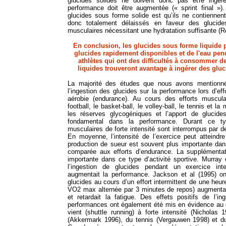
glucides solides ne doivent donc pas être ingér
performance doit être augmentée (« sprint final »)
glucides sous forme solide est qu’ils ne contiennent
donc totalement délaissés en faveur des glucides
musculaires nécessitant une hydratation suffisante (R
En conclusion, les glucides sous forme liquide 
glucides rapidement disponibles et de l'eau pend
athlètes qui ont des difficultés à consommer d
liquides trouveront avantage à ingérer des glu
La majorité des études que nous avons mentionné
l’ingestion des glucides sur la performance lors d’ef
aérobie (endurance). Au cours des efforts musculai
football, le basket-ball, le volley-ball, le tennis et la
les réserves glycogéniques et l’apport de glucide
fondamental dans la performance. Durant ce typ
musculaires de forte intensité sont interrompus par d
En moyenne, l’intensité de l’exercice peut attein
production de sueur est souvent plus importante dans
comparée aux efforts d’endurance. La supplémentat
importante dans ce type d’activité sportive. Murray
l’ingestion de glucides pendant un exercice int
augmentait la performance. Jackson et al (1995) on
glucides au cours d’un effort intermittent de une heu
VO2 max alternée par 3 minutes de repos) augmenta
et retardait la fatigue. Des effets positifs de l’i
performances ont également été mis en évidence au 
vient (shuttle running) à forte intensité (Nicholas
(Akkermark 1996), du tennis (Vergauwen 1998) et du 