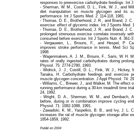
responses to preexercise carbohydrate feedings. Int J 
- Sherman, W. M., Costill, D. L., Fink, W. J., and Mill
diet manipulation on muscle glycogen and its sub
performance. Int J Sports Med. 2: 114-118, 1981.
- Thomas, D. E., Brotherhood, J. R., and Brand, J. C.
exercise: effect of glycemic index. Int J Sports Med. 
- Thomas, D. E., Brotherhood, J. R., and Brand, J. C.
prolonged strenuous exercise correlate inversely wi
consumed before exercise. Int J Sports Nutr. 4: 361-3
- Vergauwen, L., Brouns, F., and Hespel, P. Car
improves stroke performance in tennis. Med Sci Sp
1998.
- Wagenmakers, A. J. M., Brouns, F., Saris, W. H. M.
rates of orally ingested carbohydrates during prolo
Physiol. 75: 2774-2780, 1993.
- Widrick, J. J., Costill, D. L., Fink, W. J., Hickey
Tanaka, H. Carbohydrate feedings and exercise per
muscle glycogen concentration. J Appl Physiol. 74: 2
- Williams, C., Brewer, J., and Walker, M. The effect o
running performance during a 30-km treadmill time trial
24, 1992.
- Wright, D. A., Sherman, W. M., and Dernbach, A
before, during or in combination improve cycling en
Physiol. 71: 1082-1088, 1991.
- Zawadski, K. M., Yaspelkis, B. B., and Ivy, J. L. 
increases the rat of muscle glycogen storage after ex
1854-1859, 1992.
Publié en 2004