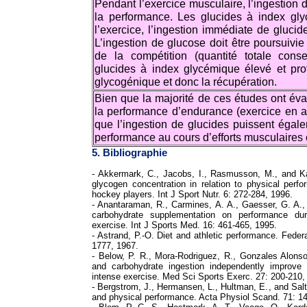
Pendant l’exercice musculaire, l’ingestion
la performance. Les glucides à index gly
l’exercice, l’ingestion immédiate de gluci
L’ingestion de glucose doit être poursuivie
de la compétition (quantité totale conse
glucides à index glycémique élevé et prot
glycogénique et donc la récupération.
Bien que la majorité de ces études ont éval
la performance d’endurance (exercice en a
que l’ingestion de glucides puissent égale
performance au cours d’efforts musculaires c
5. Bibliographie
- Akkermark, C., Jacobs, I., Rasmusson, M., and K
glycogen concentration in relation to physical perf
hockey players. Int J Sport Nutr. 6: 272-284, 1996.
- Anantaraman, R., Carmines, A. A., Gaesser, G. A.,
carbohydrate supplementation on performance dur
exercise. Int J Sports Med. 16: 461-465, 1995.
- Astrand, P.-O. Diet and athletic performance. Feder
1777, 1967.
- Below, P. R., Mora-Rodriguez, R., Gonzales Alonso
and carbohydrate ingestion independently improve
intense exercise. Med Sci Sports Exerc. 27: 200-210,
- Bergstrom, J., Hermansen, L., Hultman, E., and Salt
and physical performance. Acta Physiol Scand. 71: 1