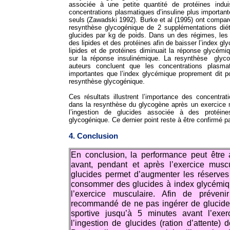
associée à une petite quantité de protéines indu
concentrations plasmatiques d’insuline plus important
seuls (Zawadski 1992). Burke et al (1995) ont comparé
resynthèse glycogénique de 2 supplémentations dié
glucides par kg de poids. Dans un des régimes, les 
des lipides et des protéines afin de baisser l’index gl
lipides et de protéines diminuait la réponse glycémi
sur la réponse insulinémique. La resynthèse glycog
auteurs concluent que les concentrations plasmat
importantes que l’index glycémique proprement dit p
resynthèse glycogénique.
Ces résultats illustrent l’importance des concentrat
dans la resynthèse du glycogène après un exercice 
l’ingestion de glucides associée à des protéin
glycogénique. Ce dernier point reste à être confirmé p
4. Conclusion
En conclusion, la performance peut être 
avant, pendant et après l’exercice muscul
glucides permet d’augmenter les réserve
consommer des glucides à index glycémiqu
l’exercice musculaire. Afin de préveni
recommandé de ne pas ingérer de glucides 
sportive jusqu’à 5 minutes avant l’exer
l’ingestion de glucides (ration d’attente)