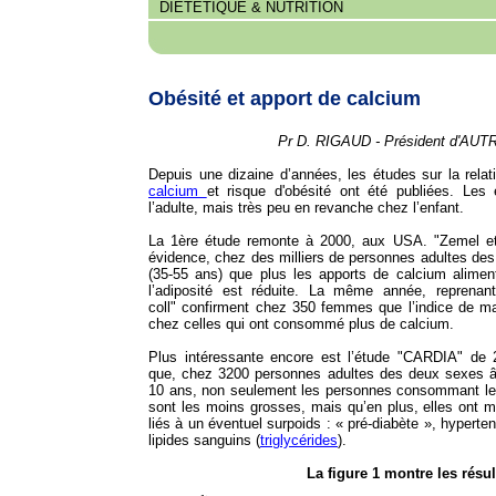
DIÉTÉTIQUE & NUTRITION
Obésité et apport de calcium
Pr D. RIGAUD - Président d'AU
Depuis une dizaine d’années, les études sur la relat
calcium
et risque d'obésité ont été publiées. Les
l’adulte, mais très peu en revanche chez l’enfant.
La 1ère étude remonte à 2000, aux USA. "Zemel et 
évidence, chez des milliers de personnes adultes de
(35-55 ans) que plus les apports de calcium aliment
l’adiposité est réduite. La même année, reprena
coll" confirment chez 350 femmes que l’indice de ma
chez celles qui ont consommé plus de calcium.
Plus intéressante encore est l’étude "CARDIA" de 
que, chez 3200 personnes adultes des deux sexes â
10 ans, non seulement les personnes consommant le 
sont les moins grosses, mais qu’en plus, elles ont 
liés à un éventuel surpoids : « pré-diabète », hyperten
lipides sanguins (
triglycérides
).
La figure 1 montre les résul