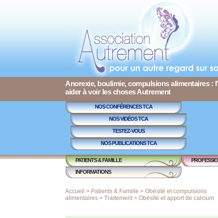
Anorexie, boulimie, compulsions alimentaires : l
aider à voir les choses Autrement
NOS CONFÉRENCES TCA
NOS VIDÉOS TCA
TESTEZ-VOUS
NOS PUBLICATIONS TCA
PATIENTS & FAMILLE
PROFESSIO
INFORMATIONS
Accueil
>
Patients & Famille
>
Obésité et compulsions
alimentaires
>
Traitement
>
Obésité et apport de calcium