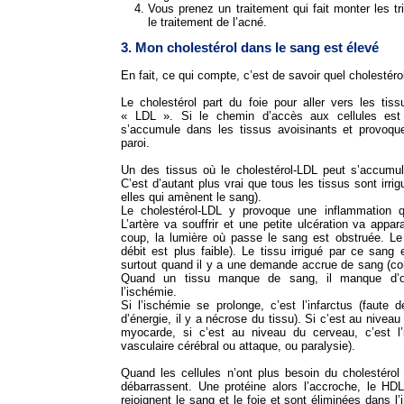
Vous prenez un traitement qui fait monter les tri
le traitement de l’acné.
3. Mon cholestérol dans le sang est élevé
En fait, ce qui compte, c’est de savoir quel cholestéro
Le cholestérol part du foie pour aller vers les tis
« LDL ». Si le chemin d’accès aux cellules est 
s’accumule dans les tissus avoisinants et provoqu
paroi.
Un des tissus où le cholestérol-LDL peut s’accumule
C’est d’autant plus vrai que tous les tissus sont irri
elles qui amènent le sang).
Le cholestérol-LDL y provoque une inflammation qui
L’artère va souffrir et une petite ulcération va appar
coup, la lumière où passe le sang est obstruée. L
débit est plus faible). Le tissu irrigué par ce sang 
surtout quand il y a une demande accrue de sang (co
Quand un tissu manque de sang, il manque d’ox
l’ischémie.
Si l’ischémie se prolonge, c’est l’infarctus (faute
d’énergie, il y a nécrose du tissu). Si c’est au niveau
myocarde, si c’est au niveau du cerveau, c’est l’i
vasculaire cérébral ou attaque, ou paralysie).
Quand les cellules n’ont plus besoin du cholestérol q
débarrassent. Une protéine alors l’accroche, le HD
rejoignent le sang et le foie et sont éliminées dans l’i