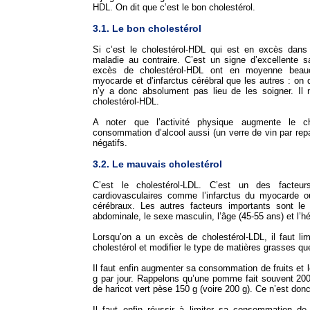
HDL. On dit que c’est le bon cholestérol.
3.1. Le bon cholestérol
Si c’est le cholestérol-HDL qui est en excès dans
maladie au contraire. C’est un signe d’excellente 
excès de cholestérol-HDL ont en moyenne beauc
myocarde et d’infarctus cérébral que les autres : on di
n’y a donc absolument pas lieu de les soigner. Il n
cholestérol-HDL.
A noter que l’activité physique augmente le ch
consommation d’alcool aussi (un verre de vin par repa
négatifs.
3.2. Le mauvais cholestérol
C’est le cholestérol-LDL. C’est un des facteu
cardiovasculaires comme l’infarctus du myocarde o
cérébraux. Les autres facteurs importants sont le t
abdominale, le sexe masculin, l’âge (45-55 ans) et l’hé
Lorsqu’on a un excès de cholestérol-LDL, il faut li
cholestérol et modifier le type de matières grasses q
Il faut enfin augmenter sa consommation de fruits et
g par jour. Rappelons qu’une pomme fait souvent 200
de haricot vert pèse 150 g (voire 200 g). Ce n’est donc
Il faut enfin réussir à limiter sa consommation d