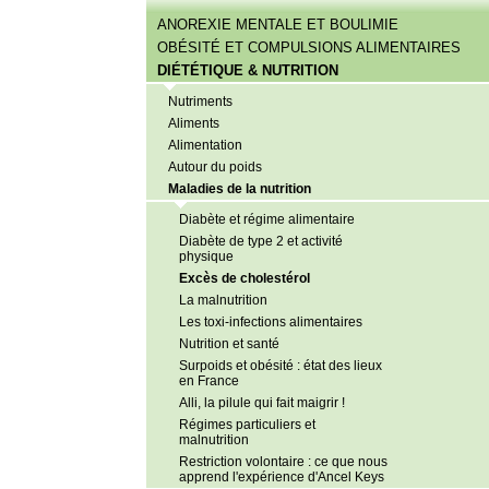
ANOREXIE MENTALE ET BOULIMIE
OBÉSITÉ ET COMPULSIONS ALIMENTAIRES
DIÉTÉTIQUE & NUTRITION
Nutriments
Aliments
Alimentation
Autour du poids
Maladies de la nutrition
Diabète et régime alimentaire
Diabète de type 2 et activité
physique
Excès de cholestérol
La malnutrition
Les toxi-infections alimentaires
Nutrition et santé
Surpoids et obésité : état des lieux
en France
Alli, la pilule qui fait maigrir !
Régimes particuliers et
malnutrition
Restriction volontaire : ce que nous
apprend l'expérience d'Ancel Keys