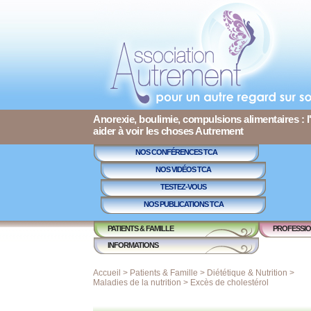
Anorexie, boulimie, compulsions alimentaires : l
aider à voir les choses Autrement
NOS CONFÉRENCES TCA
NOS VIDÉOS TCA
TESTEZ-VOUS
NOS PUBLICATIONS TCA
PATIENTS & FAMILLE
PROFESSIO
INFORMATIONS
Accueil
>
Patients & Famille
>
Diététique & Nutrition
>
Maladies de la nutrition
>
Excès de cholestérol