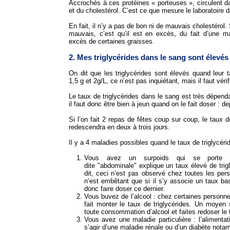
Accrochés à ces protéines « porteuses », circulent da
et du cholestérol. C’est ce que mesure le laboratoire 
En fait, il n’y a pas de bon ni de mauvais cholestérol.
mauvais, c’est qu’il est en excès, du fait d’une ma
excès de certaines graisses.
2. Mes triglycérides dans le sang sont élevés
On dit que les triglycérides sont élevés quand leur t
1,5 g et 2g/L, ce n’est pas inquiétant, mais il faut vérif
Le taux de triglycérides dans le sang est très dépend
il faut donc être bien à jeun quand on le fait doser : dep
Si l’on fait 2 repas de fêtes coup sur coup, le taux de
redescendra en deux à trois jours.
Il y a 4 maladies possibles quand le taux de triglycéri
Vous avez un surpoids qui se porte su
dite "abdominale" explique un taux élevé de trig
dit, ceci n’est pas observé chez toutes les pe
n’est embêtant que si il s’y associe un taux bas
donc faire doser ce dernier.
Vous buvez de l’alcool : chez certaines personn
fait monter le taux de triglycérides. Un moyen s
toute consommation d’alcool et faites redoser le t
Vous avez une maladie particulière : l’alimentati
s’agir d’une maladie rénale ou d’un diabète nota