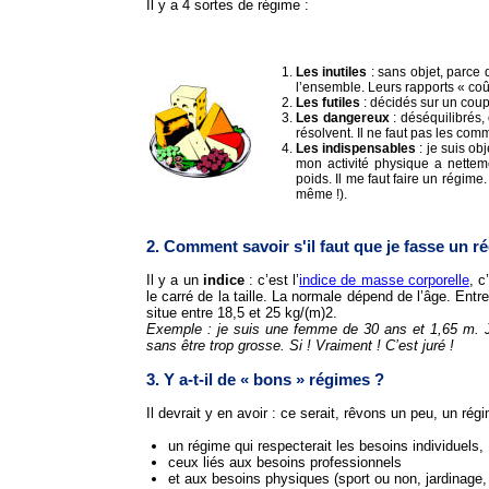
Il y a 4 sortes de régime :
Les inutiles
: sans objet, parce 
l’ensemble. Leurs rapports « coût
Les futiles
: décidés sur un coup 
Les dangereux
: déséquilibrés,
résolvent. Il ne faut pas les com
Les indispensables
: je suis ob
mon activité physique a nettem
poids. Il me faut faire un régime
même !).
2. Comment savoir s'il faut que je fasse un r
Il y a un
indice
: c’est l’
indice de masse corporelle
, c
le carré de la taille. La normale dépend de l’âge. Entr
situe entre 18,5 et 25 kg/(m)2.
Exemple : je suis une femme de 30 ans et 1,65 m. 
sans être trop grosse. Si ! Vraiment ! C’est juré !
3. Y a-t-il de « bons » régimes ?
Il devrait y en avoir : ce serait, rêvons un peu, un régi
un régime qui respecterait les besoins individuels,
ceux liés aux besoins professionnels
et aux besoins physiques (sport ou non, jardinage, 