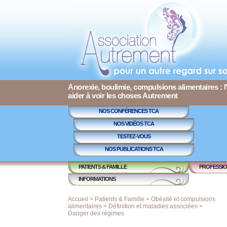
Anorexie, boulimie, compulsions alimentaires : l
aider à voir les choses Autrement
NOS CONFÉRENCES TCA
NOS VIDÉOS TCA
TESTEZ-VOUS
NOS PUBLICATIONS TCA
PATIENTS & FAMILLE
PROFESSIO
INFORMATIONS
Accueil
>
Patients & Famille
>
Obésité et compulsions
alimentaires
>
Définition et maladies associées
>
Danger des régimes