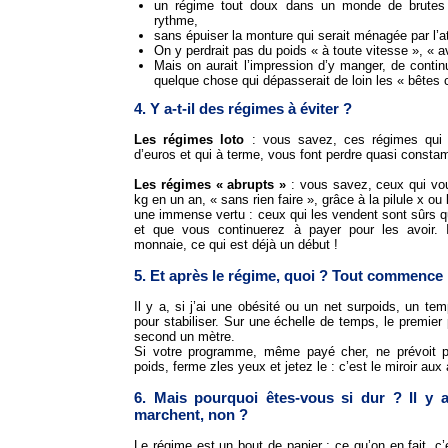
un régime tout doux dans un monde de brutes
rythme,
sans épuiser la monture qui serait ménagée par l’att
On y perdrait pas du poids « à toute vitesse », « av
Mais on aurait l’impression d’y manger, de contin
quelque chose qui dépasserait de loin les « bêtes c
4. Y a-t-il des régimes à éviter ?
Les régimes loto
: vous savez, ces régimes qui v
d’euros et qui à terme, vous font perdre quasi consta
Les régimes « abrupts »
: vous savez, ceux qui vou
kg en un an, « sans rien faire », grâce à la pilule x o
une immense vertu : ceux qui les vendent sont sûrs 
et que vous continuerez à payer pour les avoir. I
monnaie, ce qui est déjà un début !
5. Et après le régime, quoi ? Tout commence 
Il y a, si j’ai une obésité ou un net surpoids, un te
pour stabiliser. Sur une échelle de temps, le premier 
second un mètre.
Si votre programme, même payé cher, ne prévoit pa
poids, ferme zles yeux et jetez le : c’est le miroir aux 
6. Mais pourquoi êtes-vous si dur ? Il y 
marchent, non ?
Le régime est un bout de papier ; ce qu’on en fait, c’