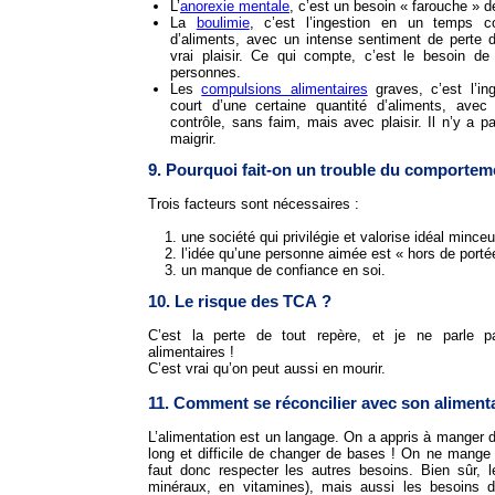
L’
anorexie mentale
, c’est un besoin « farouche » de
La
boulimie
, c’est l’ingestion en un temps c
d’aliments, avec un intense sentiment de perte d
vrai plaisir. Ce qui compte, c’est le besoin de
personnes.
Les
compulsions alimentaires
graves, c’est l’i
court d’une certaine quantité d’aliments, ave
contrôle, sans faim, mais avec plaisir. Il n’y a 
maigrir.
9. Pourquoi fait-on un trouble du comportem
Trois facteurs sont nécessaires :
une société qui privilégie et valorise idéal minceu
l’idée qu’une personne aimée est « hors de porté
un manque de confiance en soi.
10. Le risque des TCA ?
C’est la perte de tout repère, et je ne parle 
alimentaires !
C’est vrai qu’on peut aussi en mourir.
11. Comment se réconcilier avec son aliment
L’alimentation est un langage. On a appris à manger dè
long et difficile de changer de bases ! On ne mange 
faut donc respecter les autres besoins. Bien sûr, l
minéraux, en vitamines), mais aussi les besoins d’