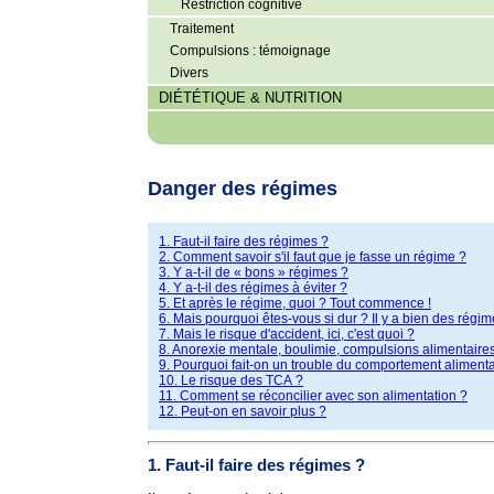
Restriction cognitive
Traitement
Compulsions : témoignage
Divers
DIÉTÉTIQUE & NUTRITION
Danger des régimes
1. Faut-il faire des régimes ?
2. Comment savoir s'il faut que je fasse un régime ?
3. Y a-t-il de « bons » régimes ?
4. Y a-t-il des régimes à éviter ?
5. Et après le régime, quoi ? Tout commence !
6. Mais pourquoi êtes-vous si dur ? Il y a bien des régi
7. Mais le risque d'accident, ici, c'est quoi ?
8. Anorexie mentale, boulimie, compulsions alimentaire
9. Pourquoi fait-on un trouble du comportement aliment
10. Le risque des TCA ?
11. Comment se réconcilier avec son alimentation ?
12. Peut-on en savoir plus ?
1. Faut-il faire des régimes ?