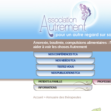
Anorexie, boulimie, compulsions alimentaires : l
aider à voir les choses Autrement
NOS CONFÉRENCES TCA
NOS VIDÉOS TCA
TESTEZ-VOUS
NOS PUBLICATIONS TCA
PATIENTS & FAMILLE
PROFESSIO
INFORMATIONS
Accueil
>
Annuaire des thérapeutes