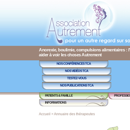
Anorexie, boulimie, compulsions alimentaires : l
aider à voir les choses Autrement
NOS CONFÉRENCES TCA
NOS VIDÉOS TCA
TESTEZ-VOUS
NOS PUBLICATIONS TCA
PATIENTS & FAMILLE
PROFESSIO
INFORMATIONS
Accueil
>
Annuaire des thérapeutes