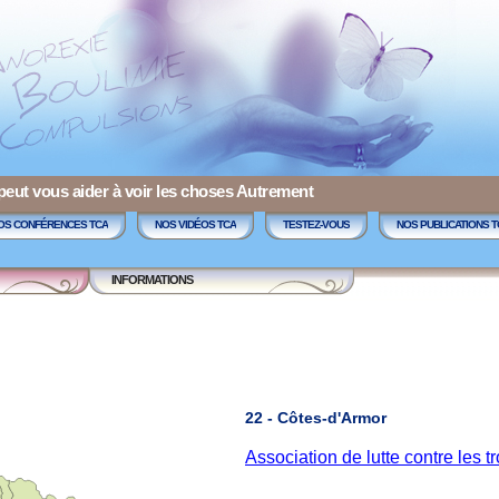
 peut vous aider à voir les choses Autrement
OS CONFÉRENCES TCA
NOS VIDÉOS TCA
TESTEZ-VOUS
NOS PUBLICATIONS T
INFORMATIONS
22 - Côtes-d'Armor
Association de lutte contre les 