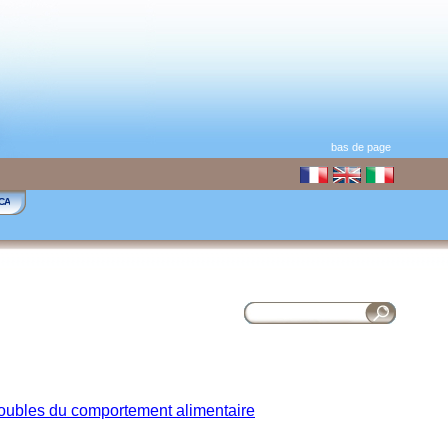
bas de page
CA
troubles du comportement alimentaire