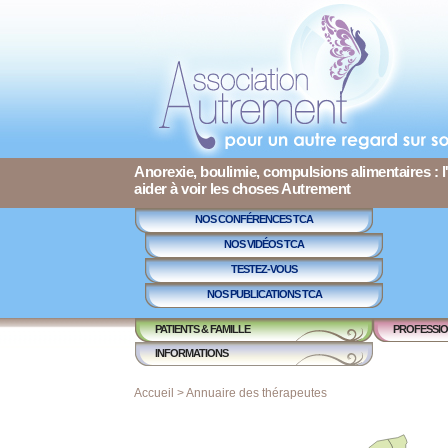
Anorexie, boulimie, compulsions alimentaires : l
aider à voir les choses Autrement
NOS CONFÉRENCES TCA
NOS VIDÉOS TCA
TESTEZ-VOUS
NOS PUBLICATIONS TCA
PATIENTS & FAMILLE
PROFESSIO
INFORMATIONS
Accueil
>
Annuaire des thérapeutes