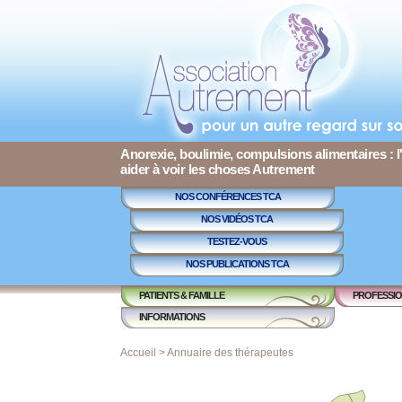
Anorexie, boulimie, compulsions alimentaires : l
aider à voir les choses Autrement
NOS CONFÉRENCES TCA
NOS VIDÉOS TCA
TESTEZ-VOUS
NOS PUBLICATIONS TCA
PATIENTS & FAMILLE
PROFESSIO
INFORMATIONS
Accueil
>
Annuaire des thérapeutes