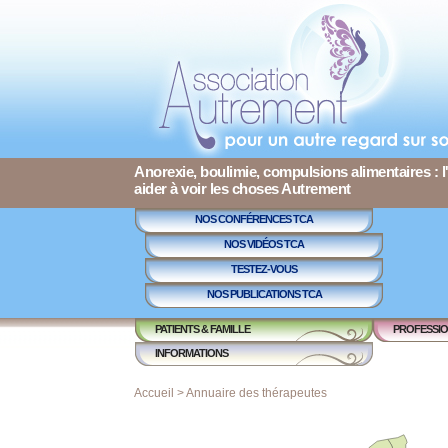
Anorexie, boulimie, compulsions alimentaires : l
aider à voir les choses Autrement
NOS CONFÉRENCES TCA
NOS VIDÉOS TCA
TESTEZ-VOUS
NOS PUBLICATIONS TCA
PATIENTS & FAMILLE
PROFESSIO
INFORMATIONS
Accueil
>
Annuaire des thérapeutes