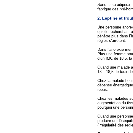
Sans tissu adipeux, i
fabrique des pré-hor
2. Leptine et tro
Une personne anorexi
qu’elle recherchait, 
pénètre plus dans l’
règles s’arrêtent.
Dans l’anorexie menta
Plus une femme souff
d’un IMC de 18,5, la
Quand une malade an
18 – 18,5, le taux de
Chez la malade boulim
dépense énergétique.
repas.
Chez les malades sou
augmentation du tiss
pourquoi une personn
Quand une personne d
produire un déséqui
(irrégularité des rè