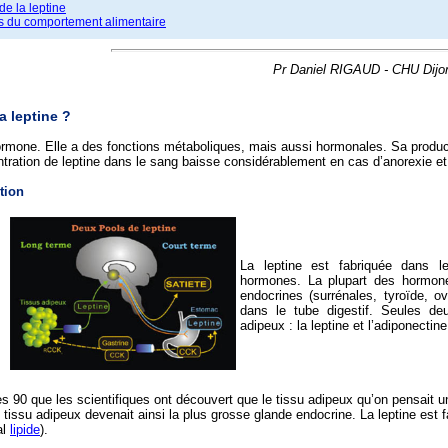
de la leptine
les du comportement alimentaire
Pr Daniel RIGAUD - CHU Dijo
a leptine ?
ormone. Elle a des fonctions métaboliques, mais aussi hormonales. Sa productio
tration de leptine dans le sang baisse considérablement en cas d’anorexie e
tion
La leptine est fabriquée dans l
hormones. La plupart des hormone
endocrines (surrénales, tyroïde, o
dans le tube digestif. Seules de
adipeux : la leptine et l’adiponectine
s 90 que les scientifiques ont découvert que le tissu adipeux qu’on pensai
 tissu adipeux devenait ainsi la plus grosse glande endocrine. La leptine est 
al
lipide
).