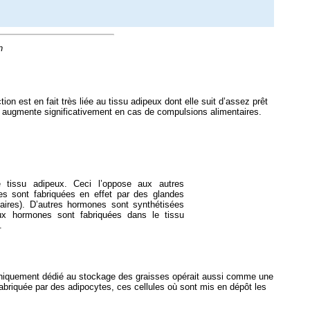
n
n est en fait très liée au tissu adipeux dont elle suit d’assez prêt
t augmente significativement en cas de compulsions alimentaires.
e tissu adipeux. Ceci l’oppose aux autres
s sont fabriquées en effet par des glandes
vaires). D’autres hormones sont synthétisées
ux hormones sont fabriquées dans le tissu
.
t uniquement dédié au stockage des graisses opérait aussi comme une
fabriquée par des adipocytes, ces cellules où sont mis en dépôt les