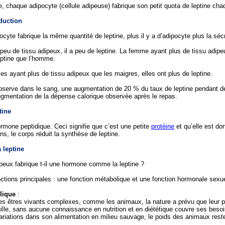
e, chaque adipocyte (cellule adipeuse) fabrique son petit quota de leptine chaq
duction
te fabrique la même quantité de leptine, plus il y a d’adipocyte plus la sécr
 peu de tissu adipeux, il a peu de leptine. La femme ayant plus de tissu a
leptine que l’homme.
s ayant plus de tissu adipeux que les maigres, elles ont plus de leptine.
bserve dans le sang, une augmentation de 20 % du taux de leptine pendant deu
’augmentation de la dépense calorique observée après le repas.
tine
ormone peptidique. Ceci signifie que c’est une petite
protéine
et qu’elle est do
s, le corps réduit la synthèse de leptine.
 leptine
ipeux fabrique t-il une hormone comme la leptine ?
nctions principales : une fonction métabolique et une fonction hormonale sexue
olique
:
des êtres vivants complexes, comme les animaux, la nature a prévu que leur p
ille, sans aucune connaissance en nutrition et en diététique couvre ses besoin
riations dans son alimentation en milieu sauvage, le poids des animaux rest