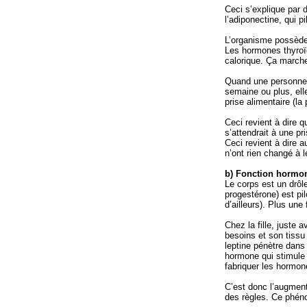
Ceci s’explique par d
l’adiponectine, qui pi
L’organisme possède 
Les hormones thyroïd
calorique. Ça march
Quand une personne 
semaine ou plus, ell
prise alimentaire (l
Ceci revient à dire 
s’attendrait à une pr
Ceci revient à dire 
n’ont rien changé à 
b) Fonction hormon
Le corps est un drôl
progestérone) est pi
d’ailleurs). Plus un
Chez la fille, juste 
besoins et son tissu
leptine pénètre dans
hormone qui stimule 
fabriquer les hormon
C’est donc l’augment
des règles. Ce phéno