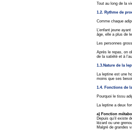
Tout au long de la vi
1.2. Rythme de pro
Comme chaque adipocy
L’enfant jeune ayant
âge, elle a plus de 
Les personnes grosse
Après le repas, on o
de la satiété et à l
1.3.Nature de la lep
La leptine est une h
moins que ses besoin
1.4. Fonctions de la
Pourquoi le tissu ad
La leptine a deux fo
a) Fonction métab
Depuis qu’il existe 
lézard ou une grenou
Malgré de grandes va