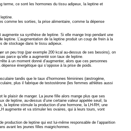
g terme, ce sont les hormones du tissu adipeux, la leptine et
leptine.
ées comme les sorties, la prise alimentaire, comme la dépense
t augmente sa synthèse de leptine. Si elle mange trop pendant une
eptine. L’augmentation de la leptine produit un coup de frein à la
és de stockage dans le tissu adipeux.
ger un peu trop (par exemple 200 kcal au-dessus de ses besoins), on
t pas parce qu’elle a augmenté son taux de leptine.
ds arrête à un moment donné d’augmenter, alors que ces personnes
la dépense énergétique qui s’oppose à la prise de poids.
usculaire tandis que le taux d’hormones féminines (œstrogène,
laire, plus il fabrique de testostérone (les femmes athlètes aussi
et le plaisir de manger. La jeune fille alors mange plus que ses
 de leptine, au-dessus d’une certaine valeur appelée seuil, la
s, la leptine stimule la production d’une hormone, la LH-RH, une
 augmente et va stimuler les ovaires, qui à leurs tours, vont
e production de leptine qui est lui-même responsable de l’apparition
ans avant les jeunes filles maigrichonnes.