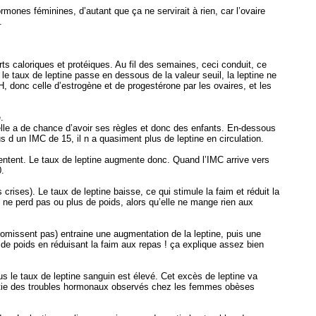
ormones féminines, d’autant que ça ne servirait à rien, car l’ovaire
.
s caloriques et protéiques. Au fil des semaines, ceci conduit, ce
le taux de leptine passe en dessous de la valeur seuil, la leptine ne
 donc celle d’estrogène et de progestérone par les ovaires, et les
.
elle a de chance d’avoir ses règles et donc des enfants. En-dessous
s d un IMC de 15, il n a quasiment plus de leptine en circulation.
tent. Le taux de leptine augmente donc. Quand l’IMC arrive vers
0.
crises). Le taux de leptine baisse, ce qui stimule la faim et réduit la
ne perd pas ou plus de poids, alors qu’elle ne mange rien aux
vomissent pas) entraine une augmentation de la leptine, puis une
 de poids en réduisant la faim aux repas ! ça explique assez bien
s le taux de leptine sanguin est élevé. Cet excès de leptine va
artie des troubles hormonaux observés chez les femmes obèses