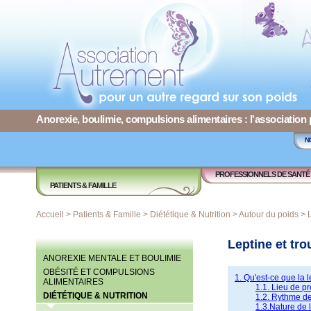
Anorexie, boulimie, compulsions alimentaires : l'association
N
PROFESSIONNELS DE SANTÉ
PATIENTS & FAMILLE
Accueil
>
Patients & Famille
>
Diététique & Nutrition
>
Autour du poids
>
Leptine et tr
ANOREXIE MENTALE ET BOULIMIE
OBÉSITÉ ET COMPULSIONS
1. Qu'est-ce que la l
ALIMENTAIRES
1.1. Lieu de p
DIÉTÉTIQUE & NUTRITION
1.2. Rythme d
1.3.Nature de l