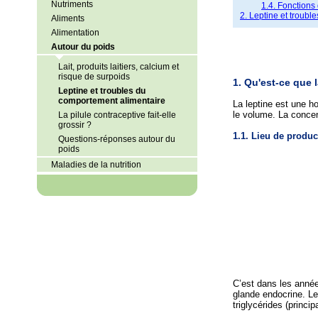
Nutriments
1.4. Fonctions 
2. Leptine et troub
Aliments
Alimentation
Autour du poids
Lait, produits laitiers, calcium et
risque de surpoids
1. Qu'est-ce que l
Leptine et troubles du
comportement alimentaire
La leptine est une h
le volume. La concen
La pilule contraceptive fait-elle
grossir ?
1.1. Lieu de produc
Questions-réponses autour du
poids
Maladies de la nutrition
C’est dans les année
glande endocrine. Le
triglycérides (princip