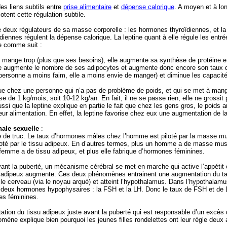
es liens subtils entre
prise alimentaire
et
dépense calorique
. A moyen et à lon
lotent cette régulation subtile.
deux régulateurs de sa masse corporelle : les hormones thyroïdiennes, et la 
iennes régulent la dépense calorique. La leptine quant à elle régule les entr
e comme suit :
mange trop (plus que ses besoins), elle augmente sa synthèse de protéine e
e augmente le nombre de ses adipocytes et augmente donc encore son taux de l
a personne a moins faim, elle a moins envie de manger) et diminue les capacit
que chez une personne qui n’a pas de problème de poids, et qui se met à man
ise de 1 kg/mois, soit 10-12 kg/an. En fait, il ne se passe rien, elle ne grossi
aussi que la leptine explique en partie le fait que chez les gens gros, le poi
leur alimentation. En effet, la leptine favorise chez eux une augmentation de 
ale sexuelle
:
e de truc. Le taux d’hormones mâles chez l’homme est piloté par la masse m
loté par le tissu adipeux. En d’autres termes, plus un homme a de masse muscu
e femme a de tissu adipeux, et plus elle fabrique d’hormones féminines.
avant la puberté, un mécanisme cérébral se met en marche qui active l’appétit 
 adipeux augmente. Ces deux phénomènes entrainent une augmentation du taux
 le cerveau (via le noyau arqué) et atteint l’hypothalamus. Dans l’hypothalamu
deux hormones hypophysaires : la FSH et la LH. Donc le taux de FSH et de LH
es féminines.
ation du tissu adipeux juste avant la puberté qui est responsable d’un excès d
mène explique bien pourquoi les jeunes filles rondelettes ont leur règle deux 