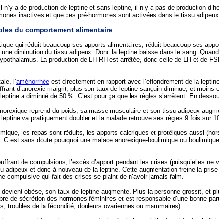
l n’y a de production de leptine et sans leptine, il n’y a pas de production d’h
mones inactives et que ces pré-hormones sont activées dans le tissu adipeux
ubles du comportement alimentaire
que qui réduit beaucoup ses apports alimentaires, réduit beaucoup ses apport
à une diminution du tissu adipeux. Donc la leptine baisse dans le sang. Quand 
hypothalamus. La production de LH-RH est arrêtée, donc celle de LH et de FSH,
le, l’
aménorrhée
est directement en rapport avec l’effondrement de la leptine
rant d’anorexie maigrit, plus son taux de leptine sanguin diminue, et moins 
 leptine a diminué de 50 %. C’est pour ça que les règles s’arrêtent. En dessou
orexique reprend du poids, sa masse musculaire et son tissu adipeux augmen
 leptine va pratiquement doubler et la malade retrouve ses règles 9 fois sur 1
ique, les repas sont réduits, les apports caloriques et protéiques aussi (hors 
 C est sans doute pourquoi une malade anorexique-boulimique ou boulimique 
ffrant de compulsions, l’excès d’apport pendant les crises (puisqu’elles ne 
u adipeux et donc à nouveau de la leptine. Cette augmentation freine la prise
e compulsive qui fait des crises se plaint de n’avoir jamais faim.
evient obèse, son taux de leptine augmente. Plus la personne grossit, et plu
libre de sécrétion des hormones féminines et est responsable d’une bonne p
gles, troubles de la fécondité, douleurs ovariennes ou mammaires).