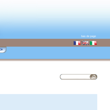
bas de page
CA