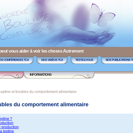
 peut vous aider à voir les choses Autrement
OS CONFÉRENCES TCA
NOS VIDÉOS TCA
TESTEZ-VOUS
NOS PUBLICATIONS T
INFORMATIONS
Leptine et troubles du comportement alimentaire
oubles du comportement alimentaire
eptine ?
roduction
e production
a leptine