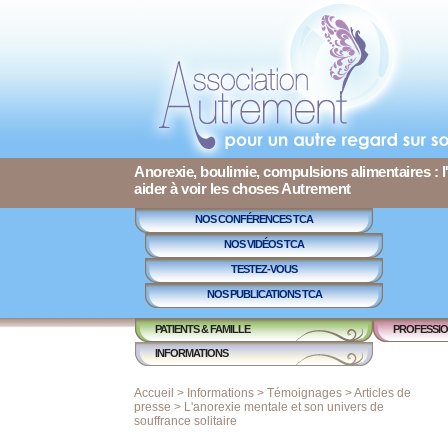
Anorexie, boulimie, compulsions alimentaires : l
aider à voir les choses Autrement
NOS CONFÉRENCES TCA
NOS VIDÉOS TCA
TESTEZ-VOUS
NOS PUBLICATIONS TCA
PATIENTS & FAMILLE
PROFESSIO
INFORMATIONS
Accueil
>
Informations
>
Témoignages
>
Articles de
presse
>
L'anorexie mentale et son univers de
souffrance solitaire