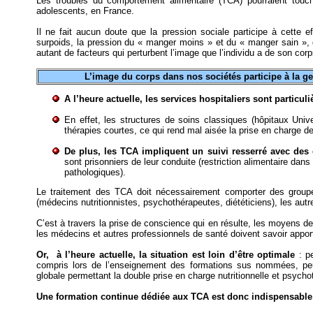
Les troubles du comportement alimentaire (TCA) pourraient touch
adolescents, en France.
Il ne fait aucun doute que la pression sociale participe à cette e
surpoids, la pression du « manger moins » et du « manger sain », d
autant de facteurs qui perturbent l’image que l’individu a de son cor
L’image du corps dans nos sociétés participe à la 
A l’heure actuelle, les services hospitaliers sont particu
En effet, les structures de soins classiques (hôpitaux Univ
thérapies courtes, ce qui rend mal aisée la prise en charge 
De plus, les TCA impliquent un suivi resserré avec des 
sont prisonniers de leur conduite (restriction alimentaire dan
pathologiques).
Le traitement des TCA doit nécessairement comporter des groupe
(médecins nutritionnistes, psychothérapeutes, diététiciens), les aut
C’est à travers la prise de conscience qui en résulte, les moyens d
les médecins et autres professionnels de santé doivent savoir apport
Or, à l’heure actuelle, la situation est loin d’être optimale
: pe
compris lors de l’enseignement des formations sus nommées, peu 
globale permettant la double prise en charge nutritionnelle et psycho
Une formation continue dédiée aux TCA est donc indispensable