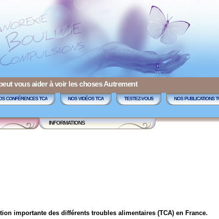
 peut vous aider à voir les choses Autrement
OS CONFÉRENCES TCA
NOS VIDÉOS TCA
TESTEZ-VOUS
NOS PUBLICATIONS T
INFORMATIONS
on importante des différents troubles alimentaires (TCA) en France.