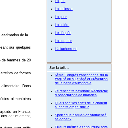
La joie
La tristesse
La peur
La colère
Le dégoût
-estimation de la
La surprise
posant sur quelques
L'attachement
e de femmes de 20
Sur la toile...
 atteints de formes
6ème Congrès francophone sur la
fragilité du sujet âgé et Prévention
de la perte d'autonomie
 alimentaire. Dans
7e rencontre nationale Recherche
& Associations de malades
ésies alimentaires
Quels sont les effets de la chaleur
sur notre organisme ?
rpoids en France,
Sport : que risque-t-on vraiment à
2 ans actuellement,
se doper ?
Erreurs médicales : pourquoi sont-