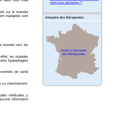
et deux cent mille
elles sous déclarées ?
jeté sur le moindre
ment inadaptés sont
Annuaire des thérapeutes
e tournée vers les
Accès à l'annuaire
des thérapeutes
 effet, les malades
autres hyperphagies
ssionnels de santé
ans ce cheminement,
tudes médicales, y
aucune information