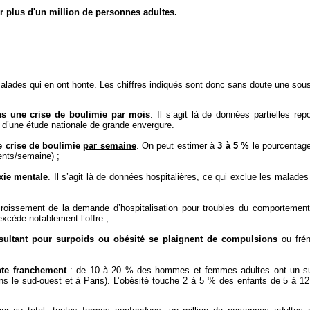
r plus d'un million de personnes adultes.
alades qui en ont honte. Les chiffres indiqués sont donc sans doute une sous
s une crise de boulimie par mois
. Il s’agit là de données partielles re
d d’une étude nationale de grande envergure.
e crise de boulimie
par semaine
. On peut estimer à
3 à 5 %
le pourcentag
ents/semaine) ;
xie mentale
. Il s’agit là de données hospitalières, ce qui exclue les malades
croissement de la demande d’hospitalisation pour troubles du comportement
xcède notablement l’offre ;
ltant pour surpoids ou obésité se plaignent de compulsions
ou frén
nte franchement
: de 10 à 20 % des hommes et femmes adultes ont un su
ans le sud-ouest et à Paris). L’obésité touche 2 à 5 % des enfants de 5 à 1