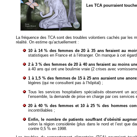
Les TCA pourraient touche
La fréquence des TCA sont des troubles volontiers cachés par les m
réalité. On estime qu’actuellement :
10 à 14 % des femmes de 20 à 35 ans feraient au moin
statistiques en France et à l’étranger. On manque à cet égar
2 à 3 % des femmes de 20 à 40 ans feraient au moins un
à 40 ans qui ont une boulimie vraie (2 crises avec vomissem
1 à 1,5 % des femmes de 15 à 25 ans auraient une anore
légères (qui ne consultent pas à l’hôpital) ;
Tous les services hospitaliers spécialisés observent un ac
l’ensemble, la demande de prise en charge par ces services e
20 à 40 % des femmes et 10 à 25 % des hommes consu
incontrôlables ;
Enfin, le nombre de patients souffrant d'obésité augme
selon la région considérée (plus dans le nord et l’est que d
contre 0,5 % en 1998.