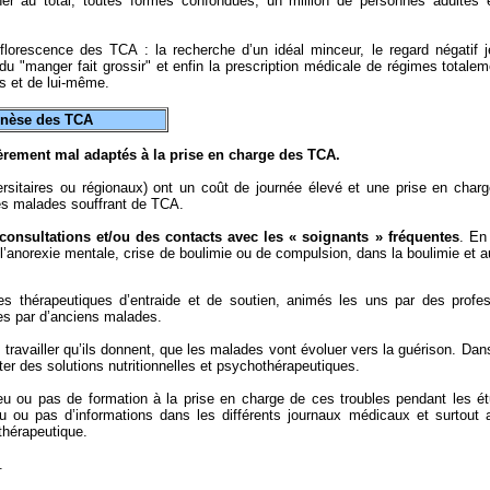
er au total, toutes formes confondues, un million de personnes adultes 
fflorescence des TCA : la recherche d’un idéal minceur, le regard négatif 
u "manger fait grossir" et enfin la prescription médicale de régimes totale
ps et de lui-même.
genèse des TCA
lièrement mal adaptés à la prise en charge des TCA.
ersitaires ou régionaux) ont un coût de journée élevé et une prise en charg
des malades souffrant de TCA.
consultations et/ou des contacts avec les « soignants » fréquentes
. En
s l’anorexie mentale, crise de boulimie ou de compulsion, dans la boulimie et 
s thérapeutiques d’entraide et de soutien, animés les uns par des profe
res par d’anciens malades.
e travailler qu’ils donnent, que les malades vont évoluer vers la guérison. D
er des solutions nutritionnelles et psychothérapeutiques.
u ou pas de formation à la prise en charge de ces troubles pendant les é
ou pas d’informations dans les différents journaux médicaux et surtout 
thérapeutique.
.