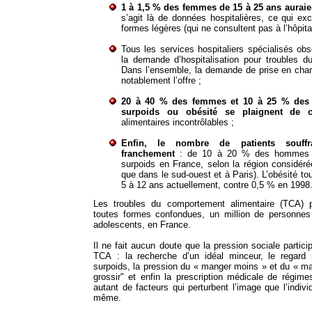
1 à 1,5 % des femmes de 15 à 25 ans auraie
s’agit là de données hospitalières, ce qui ex
formes légères (qui ne consultent pas à l’hôpital
Tous les services hospitaliers spécialisés ob
la demande d’hospitalisation pour troubles d
Dans l’ensemble, la demande de prise en cha
notablement l’offre ;
20 à 40 % des femmes et 10 à 25 % des
surpoids ou obésité se plaignent de 
alimentaires incontrôlables ;
Enfin, le nombre de patients souffr
franchement
: de 10 à 20 % des hommes e
surpoids en France, selon la région considérée
que dans le sud-ouest et à Paris). L’obésité t
5 à 12 ans actuellement, contre 0,5 % en 1998
Les troubles du comportement alimentaire (TCA) po
toutes formes confondues, un million de personnes
adolescents, en France.
Il ne fait aucun doute que la pression sociale partic
TCA : la recherche d’un idéal minceur, le regard 
surpoids, la pression du « manger moins » et du « ma
grossir" et enfin la prescription médicale de régim
autant de facteurs qui perturbent l’image que l’indiv
même.