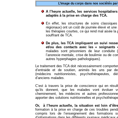
L’image du corps dans nos sociétés par
A l’heure actuelle, les services hospitalier
adaptés à la prise en charge des TCA.
En effet, les structures de soins classiques 
régionaux) ont un coût de journée élevé et une
les thérapies courtes, ce qui rend mal aisée l
souffrant de TCA.
De plus, les TCA impliquent un suivi resse
et/ou des contacts avec les « soignants 
malades sont prisonniers de leur conduite (r
l’anorexie mentale, crise de boulimie ou de co
autres hyperphagies pathologiques).
Le traitement des TCA doit nécessairement comporter
d’entraide et de soutien, animés les uns par de
(médecins nutritionnistes, psychothérapeutes, dié
d’anciens malades.
C’est à travers la prise de conscience qui en résul
qu’ils donnent, que les malades vont évoluer 
cheminement, les médecins et autres professionne
apporter des solutions nutritionnelles et psychothérap
Or, à l’heure actuelle, la situation est loin d’êtr
formation à la prise en charge de ces troubles pend
compris lors de l’enseignement des formations
d’informations dans les différents journaux médicaux 