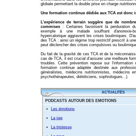
globale permettant la double prise en charge nutrition
Une formation continue dédiée aux TCA est donc 
L’expérience de terrain suggère que de nombre
commises
: Certaines favorisent la perduration d
exemple à une malade souffrant d'anorexie-bo
hypercalorique aggravent les crises boulimiques. D'au
des TCA : ainsi un régime trop restrictif prescrit à un
peut déclencher des crises compulsives ou boulimiqu
Du fait de la gravité de ces TCA et de la méconnaiss
cas de TCA, il est crucial d’assurer une meilleure for
troubles. Cette prévention repose sur l'information
formation continue adaptée destinée aux profess
généralistes, médecins nutritionnistes, médecins en
psychothérapeutes, diététiciens, sophrologues...).
ACTUALITÉS
PODCASTS AUTOUR DES EMOTIONS
Les émotions
La joie
La tristesse