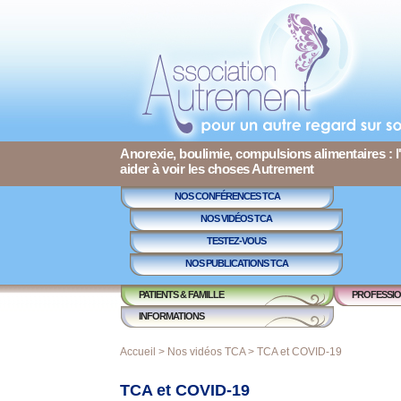
Anorexie, boulimie, compulsions alimentaires : l
aider à voir les choses Autrement
NOS CONFÉRENCES TCA
NOS VIDÉOS TCA
TESTEZ-VOUS
NOS PUBLICATIONS TCA
PATIENTS & FAMILLE
PROFESSIO
INFORMATIONS
Accueil
>
Nos vidéos TCA
> TCA et COVID-19
TCA et COVID-19