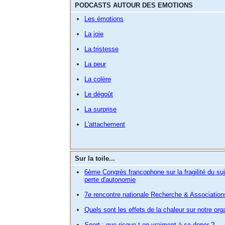
PODCASTS AUTOUR DES EMOTIONS
Les émotions
La joie
La tristesse
La peur
La colère
Le dégoût
La surprise
L'attachement
Sur la toile...
6ème Congrès francophone sur la fragilité du suj
perte d'autonomie
7e rencontre nationale Recherche & Associatio
Quels sont les effets de la chaleur sur notre or
Sport : que risque-t-on vraiment à se doper ?