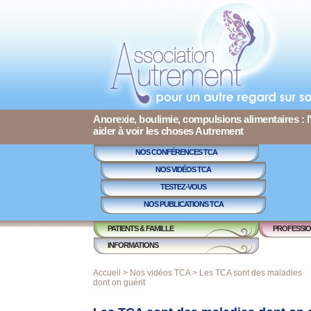
Anorexie, boulimie, compulsions alimentaires : l
aider à voir les choses Autrement
NOS CONFÉRENCES TCA
NOS VIDÉOS TCA
TESTEZ-VOUS
NOS PUBLICATIONS TCA
PATIENTS & FAMILLE
PROFESSIO
INFORMATIONS
Accueil
>
Nos vidéos TCA
> Les TCA sont des maladies
dont on guérit