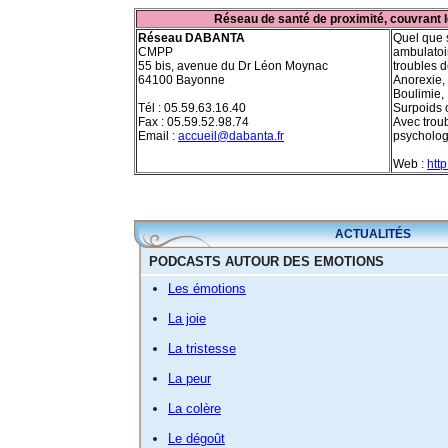
Réseau de santé de proximité, couvrant 
Réseau DABANTA
Quel que s
CMPP
ambulatoi
55 bis, avenue du Dr Léon Moynac
troubles d
64100 Bayonne
Anorexie,
Boulimie,
Tél : 05.59.63.16.40
Surpoids 
Fax : 05.59.52.98.74
Avec trou
Email :
accueil@dabanta.fr
psycholog
Web :
htt
ACTUALITÉS
PODCASTS AUTOUR DES EMOTIONS
Les émotions
La joie
La tristesse
La peur
La colère
Le dégoût