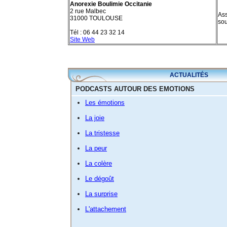
Anorexie Boulimie Occitanie
2 rue Malbec
Ass
31000 TOULOUSE
sou
Tél : 06 44 23 32 14
Site Web
ACTUALITÉS
PODCASTS AUTOUR DES EMOTIONS
Les émotions
La joie
La tristesse
La peur
La colère
Le dégoût
La surprise
L'attachement