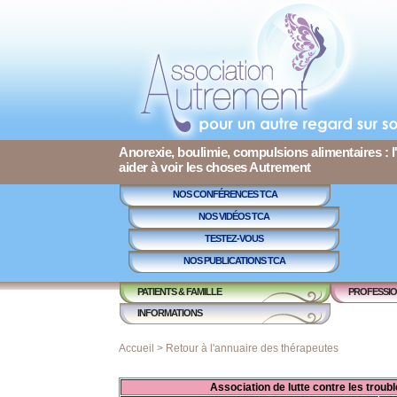
Anorexie, boulimie, compulsions alimentaires : l
aider à voir les choses Autrement
NOS CONFÉRENCES TCA
NOS VIDÉOS TCA
TESTEZ-VOUS
NOS PUBLICATIONS TCA
PATIENTS & FAMILLE
PROFESSIO
INFORMATIONS
Accueil
>
Retour à l'annuaire des thérapeutes
Association de lutte contre les trou